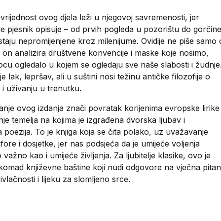
rijednost ovog djela leži u njegovoj savremenosti, jer
oje pjesnik opisuje – od prvih pogleda u pozorištu do gorčin
staju nepromijenjene kroz milenijume. Ovidije ne piše samo 
 on analizira društvene konvencije i maske koje nosimo,
ocu ogledalo u kojem se ogledaju sve naše slabosti i žudnje
 je lak, lepršav, ali u suštini nosi težinu antičke filozofije o
 i uživanju u trenutku.
nje ovog izdanja znači povratak korijenima evropske lirike 
je temelja na kojima je izgrađena dvorska ljubav i
poezija. To je knjiga koja se čita polako, uz uvažavanje
ore i dosjetke, jer nas podsjeća da je umijeće voljenja
važno kao i umijeće življenja. Za ljubitelje klasike, ovo je
 komad književne baštine koji nudi odgovore na vječna pitan
ivlačnosti i lijeku za slomljeno srce.