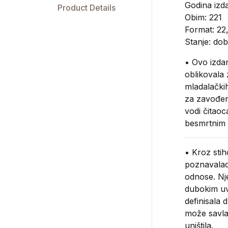
Godina izda
Product Details
Obim: 221
Format: 22
Stanje: dob
• Ovo izdan
oblikovala
mladalački
za zavođenj
vodi čitaoc
besmrtnim 
• Kroz stih
poznavalac
odnose. Nje
dubokim uv
definisala 
može savlad
uništila.