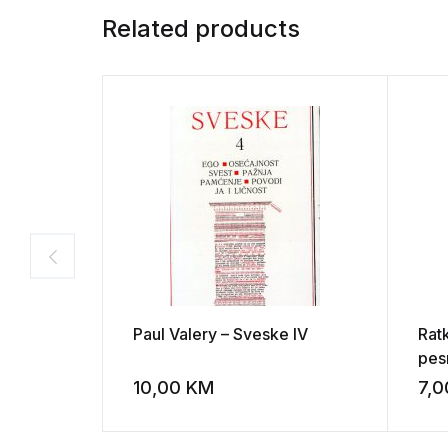
Related products
Paul Valery – Sveske IV
Rat
pes
10,00
KM
7,
Add to wishli