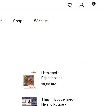
0
t
Shop
Wishlist
Haralampije
Papadopulos -
Poverenje: sloboda od
10,00
KM
potrebe za
kontrolisanjem sveta
Tilmann Buddensieg,
Hening Rogge -