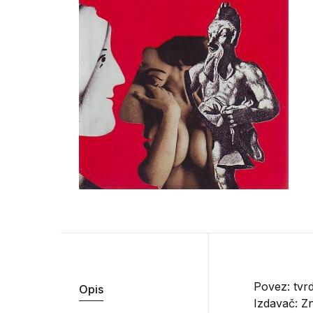
Povez: tvr
Opis
Izdavač:
Zn