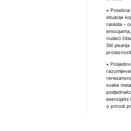
• Posebna v
situacije k
raskida – o
emocijama,
nudeći čita
Stil pisanja
prolaznosti
• Posjedova
razumijevan
renesansna 
svake metaf
podjednako 
esencijalni
o prirodi pr