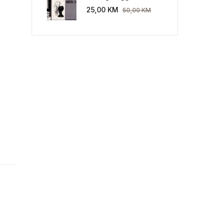
Industriekultur: Peter
25,00
KM
50,00
KM
Behrens und die AEG
1907-1914.