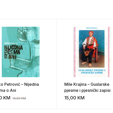
ko Petrović – Nijedna
Mile Krajina – Guslarske
ma o Ani
pjesme i pjesnički zapisi
00
KM
15,00
KM
14,00
KM
st
Add to wishlist