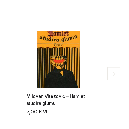
Milovan Vitezović – Hamlet
Drago Iva
studira glumu
sloboda
7,00
KM
10,00
K
Add to wishlist
Add to wishlist