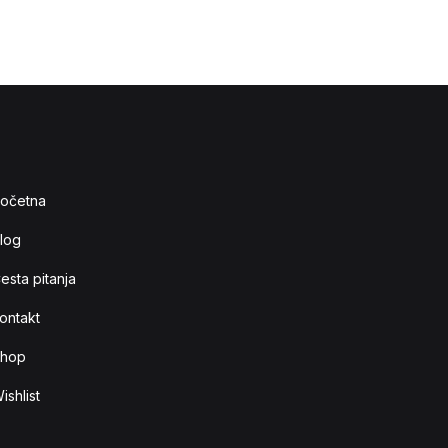
očetna
log
esta pitanja
ontakt
hop
ishlist