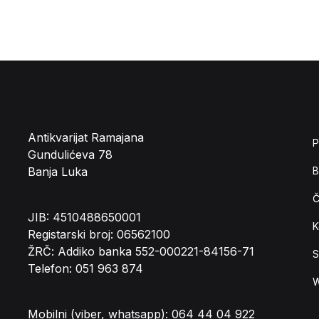
Antikvarijat Ramajana
P
Gundulićeva 78
Banja Luka
B
Č
JIB: 4510488650001
K
Registarski broj: 06562100
ŽRČ: Addiko banka 552-000221-84156-71
S
Telefon: 051 963 874
W
Mobilni (viber, whatsapp): 064 44 04 922