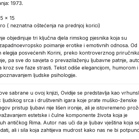
nja: 1973.
,5 x 15
ro ( neznatna oštećenja na prednjoj korici)
je objedinjuje tri ključna djela rimskog pjesnika koja su
 zapadnoevropsko poimanje erotike i emotivnih odnosa. Od
h elegija posvećenih Korini, preko kontroverznog priručnik
e, pa sve do savjeta o prevazilaženju ljubavne patnje, aut
a kroz sve faze strasti. Tekst odiše elegancijom, humorom i
poznavanjem ljudske psihologije.
ove sabrane u ovoj knjizi, Ovidije se predstavlja kao vrhuns
 ljudskog srca i društvenih igara koje prate muško-ženske
gov pristup ljubavi nije lišen ironije, ali je istovremeno prož
ažavanjem estetske i čulne komponente života koja je
duh antičkog Rima. Autor nas uči da je ljubav vještina koja s
ati, ali i sila koja zahtijeva mudrost kako nas ne bi potpun