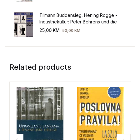
Tilmann Buddensieg, Hening Rogge -
Industriekultur: Peter Behrens und die
AEG 1907-1914.
25,00
KM
50,00
KM
Related products