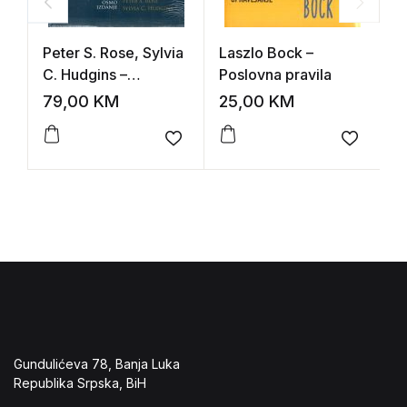
Peter S. Rose, Sylvia
Laszlo Bock –
D
C. Hudgins –
Poslovna pravila
E
Upravljanje bankama
(
79,00
KM
25,00
KM
2
i financijske usluge
n
Add to wishlist
Add to 
Gundulićeva 78, Banja Luka
Republika Srpska, BiH