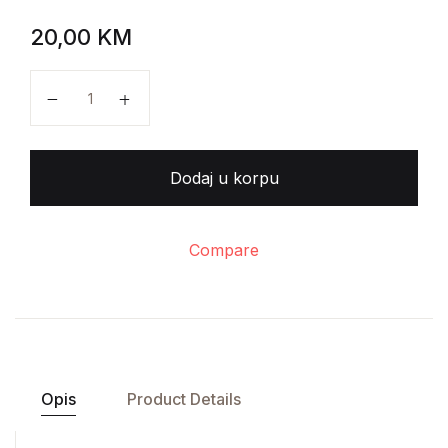
20,00
KM
Pablo Cardona, Carlos Rey - Upravljanje pomoću misi
Dodaj u korpu
Compare
Opis
Product Details