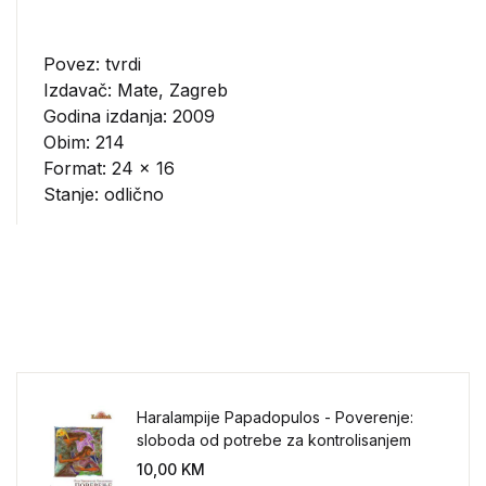
Povez: tvrdi
Izdavač:
Mate, Zagreb
Godina izdanja: 2009
Obim: 214
Format: 24 x 16
Stanje: odlično
Haralampije Papadopulos - Poverenje:
sloboda od potrebe za kontrolisanjem
sveta
10,00
KM