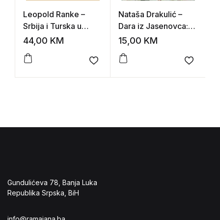
Leopold Ranke –
Nataša Drakulić –
M
Srbija i Turska u
Dara iz Jasenovca:
–
devetnaestom veku
roman o našoj
r
44,00
KM
15,00
KM
3
tragičnoj sudbini
(
Add to wishlist
Add to 
Gundulićeva 78, Banja Luka
Republika Srpska, BiH
info@ramajana.ba