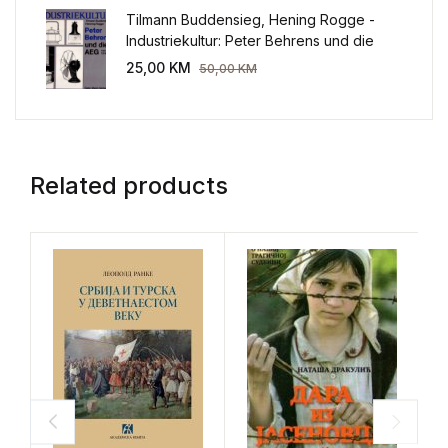
Tilmann Buddensieg, Hening Rogge -
Industriekultur: Peter Behrens und die
AEG 1907-1914.
25,00
KM
50,00
KM
Related products