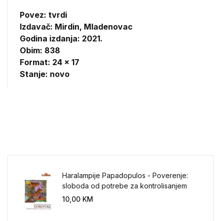
Povez: tvrdi
Izdavač:
Mirdin, Mladenovac
Godina izdanja: 2021.
Obim: 838
Format: 24 x 17
Stanje: novo
Haralampije Papadopulos - Poverenje:
sloboda od potrebe za kontrolisanjem
sveta
10,00
KM