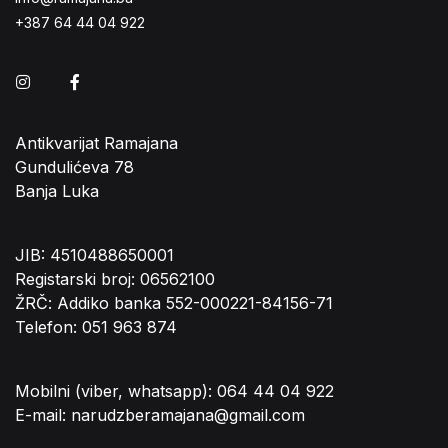
+387 64 44 04 922
Instagram
Facebook
Antikvarijat Ramajana
Gundulićeva 78
Banja Luka
JIB: 4510488650001
Registarski broj: 06562100
ŽRČ: Addiko banka 552-000221-84156-71
Telefon: 051 963 874
Mobilni (viber, whatsapp): 064 44 04 922
E-mail: narudzberamajana@gmail.com