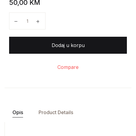
50,00
KM
Pantelija Slavkov Srećković - Istorija srpskog naroda
Dodaj u korpu
Compare
Opis
Product Details