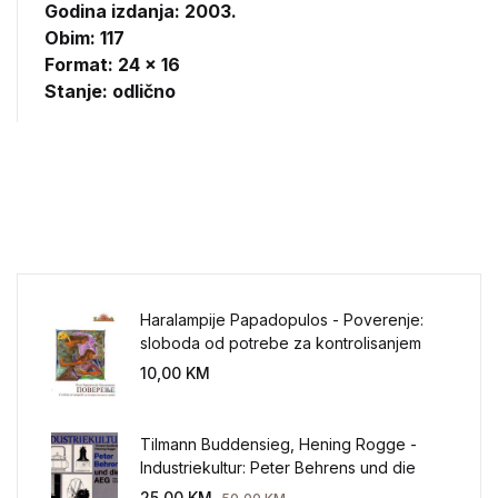
Godina izdanja: 2003.
Obim: 117
Format: 24 x 16
Stanje: odlično
Haralampije Papadopulos - Poverenje:
sloboda od potrebe za kontrolisanjem
sveta
10,00
KM
Tilmann Buddensieg, Hening Rogge -
Industriekultur: Peter Behrens und die
AEG 1907-1914.
25,00
KM