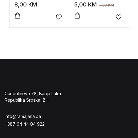
razbribrigu
8,00
KM
5,00
KM
1
7,00
KM
Add to wishlist
Add to 
Gundulićeva 78, Banja Luka
Republika Srpska, BiH
info@ramajana.ba
+387 64 44 04 922