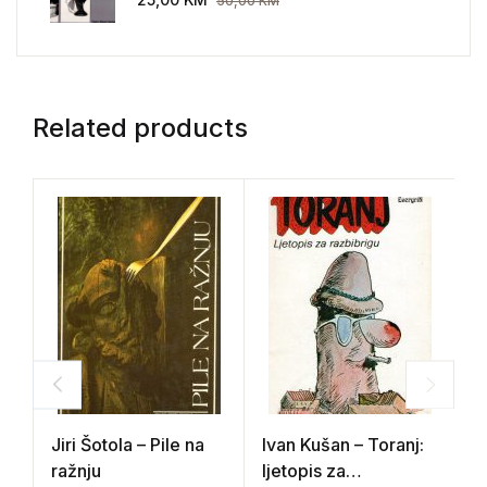
50,00
KM
Related products
Jiri Šotola – Pile na
Ivan Kušan – Toranj:
P
ražnju
ljetopis za