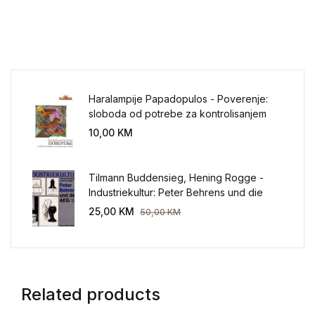
Haralampije Papadopulos - Poverenje:
sloboda od potrebe za kontrolisanjem
sveta
10,00
KM
Tilmann Buddensieg, Hening Rogge -
Industriekultur: Peter Behrens und die
AEG 1907-1914.
25,00
KM
50,00
KM
Related products