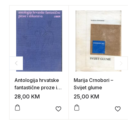
Antologija hrvatske
Marija Crnobori –
M
fantastične proze i
Svijet glume
z
slikarstva
m
28,00
KM
25,00
KM
1
Add to wishlist
Add to 