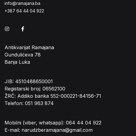
info@ramajana.ba
+387 64 44 04 922
Instagram
Facebook
Antikvarijat Ramajana
Gundulićeva 78
Banja Luka
JIB: 4510488650001
Registarski broj: 06562100
ŽRČ: Addiko banka 552-000221-84156-71
Telefon: 051 963 874
Mobilni (viber, whatsapp): 064 44 04 922
E-mail: narudzberamajana@gmail.com