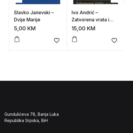
Slavko Janevski –
Ivo Andrić –
W
Dvije Marije
Zatvorena vrata i
–
druge priče
5,00
KM
15,00
KM
1
Add to wishlist
Add to 
Gundulićeva 78, Banja Luka
Republika Srpska, BiH