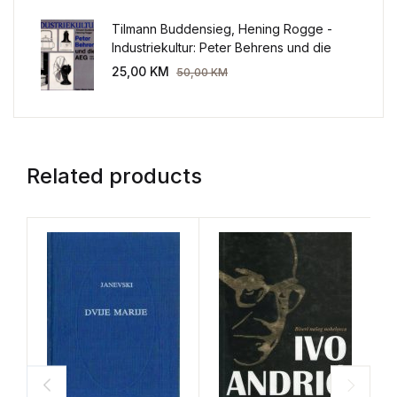
Tilmann Buddensieg, Hening Rogge -
Industriekultur: Peter Behrens und die
AEG 1907-1914.
25,00
KM
50,00
KM
Related products