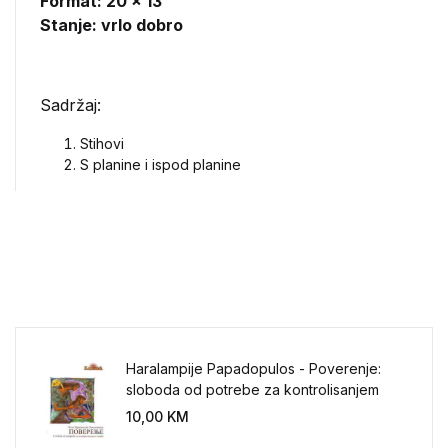
Format: 20 x 13
Stanje: vrlo dobro
Sadržaj:
Stihovi
S planine i ispod planine
Haralampije Papadopulos - Poverenje:
sloboda od potrebe za kontrolisanjem
sveta
10,00
KM