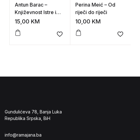
Antun Barac –
Perina Meić – Od
N
Književnost Istre i
riječi do riječi
N
hrvatskog primorja
p
15,00
KM
10,00
KM
5
Add to wishlist
Add to 
Gundulićeva 78, Banja Luka
Republika Srpska, BiH
info@ramajana.ba