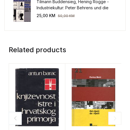
Tilmann Buddensieg, Hening Rogge -
Industriekultur: Peter Behrens und die
AEG 1907-1914.
25,00
KM
50,00
KM
Related products