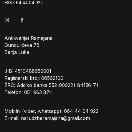
+387 64 44 04 922
Instagram
Facebook
Antikvarijat Ramajana
Gundulićeva 78
Banja Luka
JIB: 4510488650001
Registarski broj: 06562100
ŽRČ: Addiko banka 552-000221-84156-71
Telefon: 051 963 874
Mobilni (viber, whatsapp): 064 44 04 922
E-mail: narudzberamajana@gmail.com