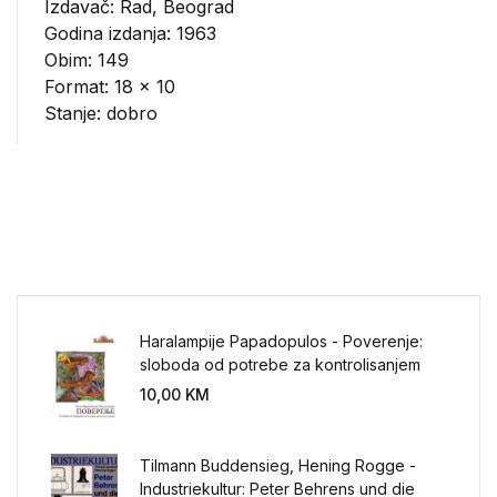
Izdavač:
Rad, Beograd
Godina izdanja: 1963
Obim: 149
Format: 18 x 10
Stanje: dobro
Haralampije Papadopulos - Poverenje:
sloboda od potrebe za kontrolisanjem
sveta
10,00
KM
Tilmann Buddensieg, Hening Rogge -
Industriekultur: Peter Behrens und die