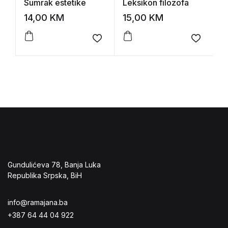
Sumrak estetike
Leksikon filozofa
č
a
14,00
KM
15,00
KM
1
Add to wishlist
Add to 
Gundulićeva 78, Banja Luka
Republika Srpska, BiH
info@ramajana.ba
+387 64 44 04 922