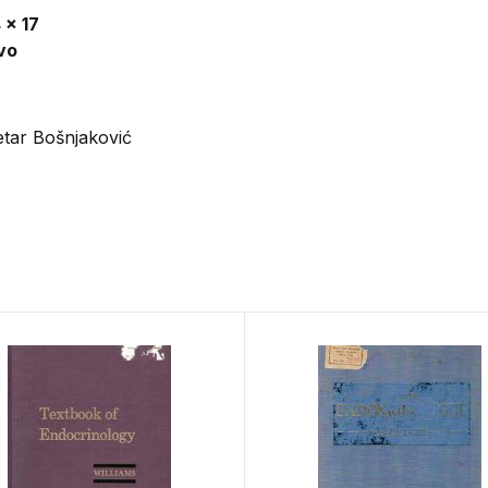
 x 17
vo
etar Bošnjaković