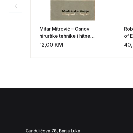
Mitar Mitrović – Osnovi
Rob
hirurške tehnike i hitne
of 
intervencije
12,00
KM
40
Add to wishli
Gundulićeva 78, Banja Luka