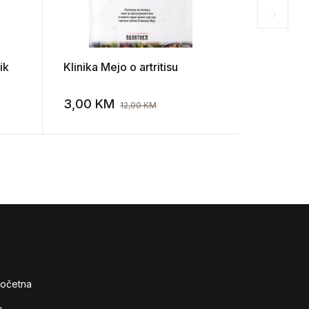
ik
Klinika Mejo o artritisu
Assay of
Hormone
3,00
KM
7,00
KM
12,00
KM
Add to wishlist
Add to wishlist
očetna