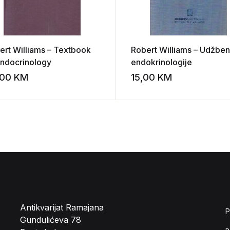
ert Williams – Textbook
Robert Williams – Udžben
Endocrinology
endokrinologije
,00
KM
15,00
KM
st
Add to wishlist
Antikvarijat Ramajana
P
Gundulićeva 78