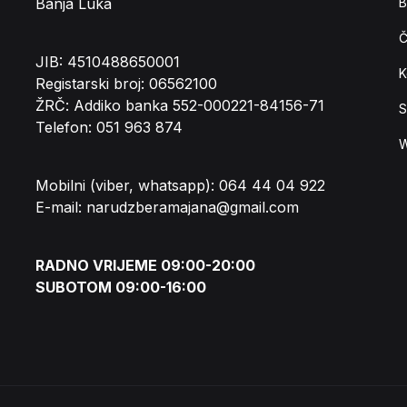
Banja Luka
B
Č
JIB: 4510488650001
K
Registarski broj: 06562100
ŽRČ: Addiko banka 552-000221-84156-71
S
Telefon: 051 963 874
W
Mobilni (viber, whatsapp): 064 44 04 922
E-mail: narudzberamajana@gmail.com
RADNO VRIJEME 09:00-20:00
SUBOTOM 09:00-16:00