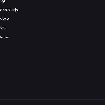
log
esta pitanja
ontakt
hop
ishlist