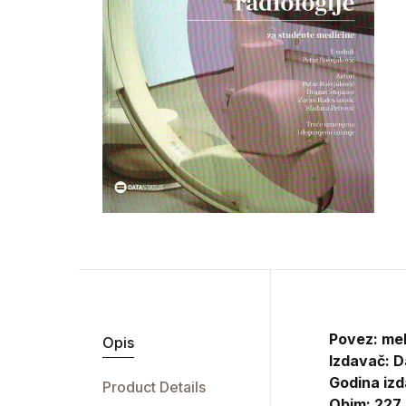
Povez: me
Opis
Izdavač:
D
Godina izd
Product Details
Obim: 227