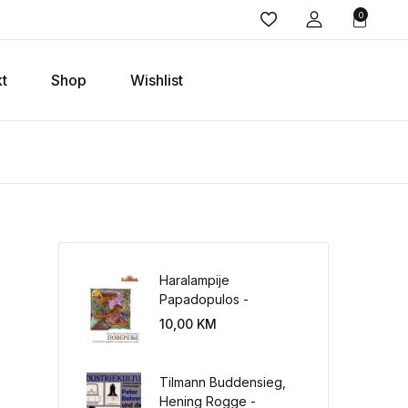
0
t
Shop
Wishlist
Haralampije
Papadopulos -
Poverenje: sloboda od
10,00
KM
potrebe za
kontrolisanjem sveta
Tilmann Buddensieg,
Hening Rogge -