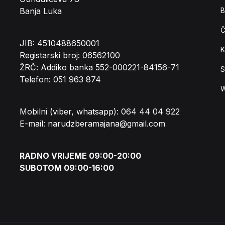
Banja Luka
B
Č
JIB: 4510488650001
K
Registarski broj: 06562100
ŽRČ: Addiko banka 552-000221-84156-71
S
Telefon: 051 963 874
W
Mobilni (viber, whatsapp): 064 44 04 922
E-mail: narudzberamajana@gmail.com
RADNO VRIJEME 09:00-20:00
SUBOTOM 09:00-16:00