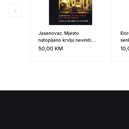
Jasenovac. Mjesto
Đorđ
natopljeno krvlju nevinih.
sen
Spomenica 1941/1985/1991.
50,00
KM
10
Add to wishli