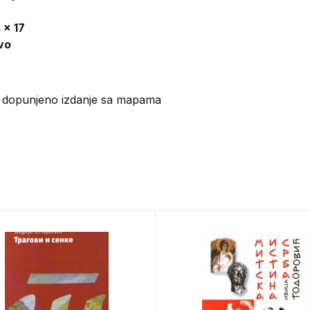
 x 17
vo
i dopunjeno izdanje sa mapama