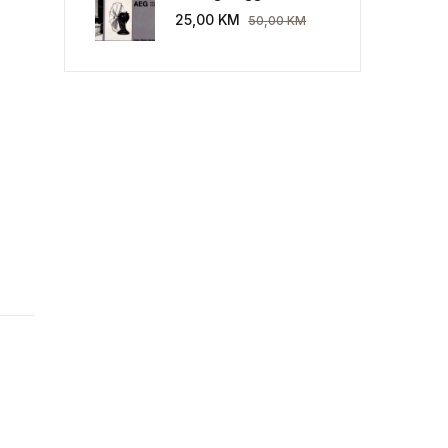
Industriekultur: Peter
25,00
KM
50,00
KM
Behrens und die AEG
1907-1914.