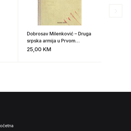
Dobrosav Milenković – Druga
Dragoje 
srpska armija u Prvom
Goračićk
balkanskom ratu 1912-1913.
25,00
KM
12,00
K
Add to wishlist
Add to wishlist
očetna