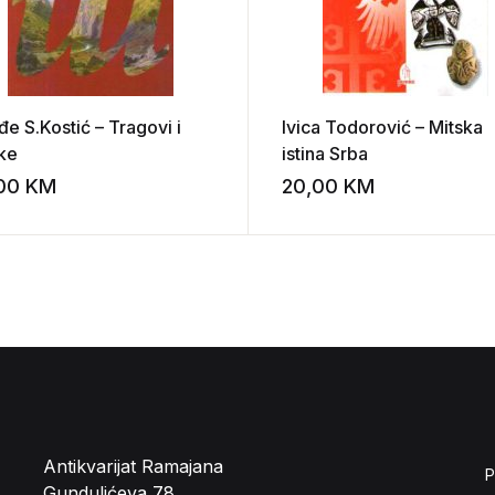
e S.Kostić – Tragovi i
Ivica Todorović – Mitska
ke
istina Srba
,00
KM
20,00
KM
st
Add to wishlist
Antikvarijat Ramajana
P
Gundulićeva 78