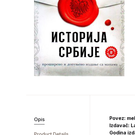
Povez: me
Opis
Izdavač:
L
Godina izd
Product Details