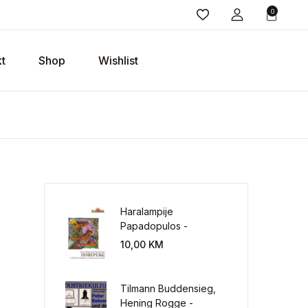
0
t
Shop
Wishlist
Haralampije
Papadopulos -
Poverenje: sloboda od
10,00
KM
potrebe za
kontrolisanjem sveta
Tilmann Buddensieg,
Hening Rogge -