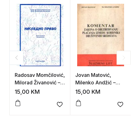
Radosav Momčilović,
Jovan Matović,
M
Milorad Živanović –
Milenko Andžić –
E
Nasledno pravo
Komentar zakona o
15,00
KM
15,00
KM
1
obezbeđivanju
plaćanja između
Add to wishlist
Add to 
korisnika društvenih
sredstava