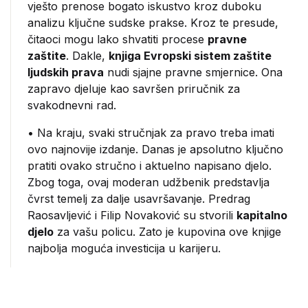
vješto prenose bogato iskustvo kroz duboku
analizu ključne sudske prakse. Kroz te presude,
čitaoci mogu lako shvatiti procese
pravne
zaštite
. Dakle,
knjiga Evropski sistem zaštite
ljudskih prava
nudi sjajne pravne smjernice. Ona
zapravo djeluje kao savršen priručnik za
svakodnevni rad.
• Na kraju, svaki stručnjak za pravo treba imati
ovo najnovije izdanje. Danas je apsolutno ključno
pratiti ovako stručno i aktuelno napisano djelo.
Zbog toga, ovaj moderan udžbenik predstavlja
čvrst temelj za dalje usavršavanje. Predrag
Raosavljević i Filip Novaković su stvorili
kapitalno
djelo
za vašu policu. Zato je kupovina ove knjige
najbolja moguća investicija u karijeru.