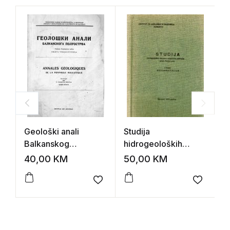
Geološki anali
Studija
V
Balkanskog
hidrogeoloških
F
poluostrva
odnosa u zapadnom
f
40,00
KM
50,00
KM
1
području grada Banja
Luka
Add to wishlist
Add to 