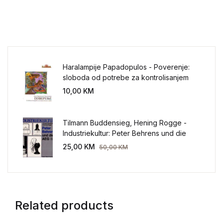
Haralampije Papadopulos - Poverenje:
sloboda od potrebe za kontrolisanjem
sveta
10,00
KM
Tilmann Buddensieg, Hening Rogge -
Industriekultur: Peter Behrens und die
AEG 1907-1914.
25,00
KM
50,00
KM
Related products