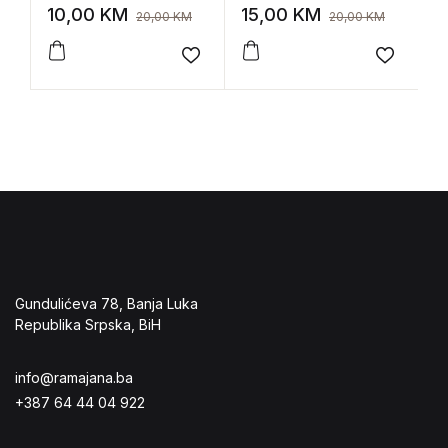
10,00
KM
15,00
KM
4
20,00
KM
20,00
KM
Add to wishlist
Add to 
Gundulićeva 78, Banja Luka
Republika Srpska, BiH
info@ramajana.ba
+387 64 44 04 922