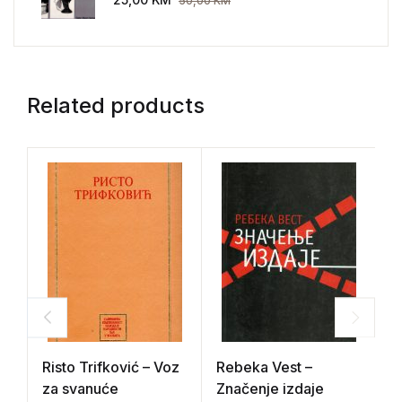
50,00
KM
Related products
Risto Trifković – Voz
Rebeka Vest –
N
za svanuće
Značenje izdaje
K