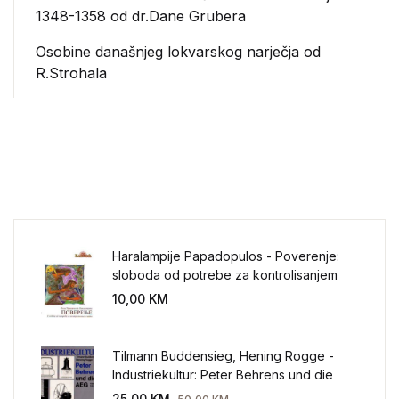
1348-1358 od dr.Dane Grubera
Osobine današnjeg lokvarskog narječja od
R.Strohala
Haralampije Papadopulos - Poverenje:
sloboda od potrebe za kontrolisanjem
sveta
10,00
KM
Tilmann Buddensieg, Hening Rogge -
Industriekultur: Peter Behrens und die
AEG 1907-1914.
25,00
KM