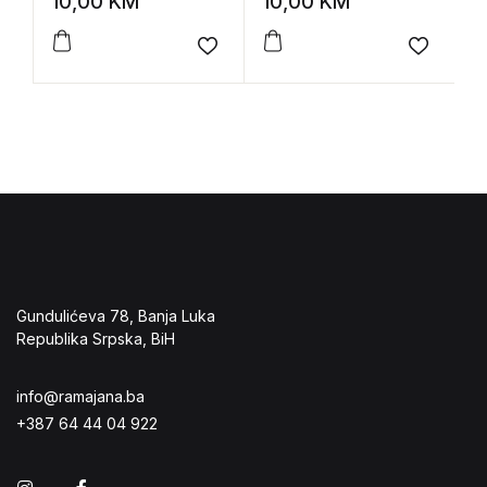
10,00
KM
10,00
KM
7
Add to wishlist
Add to 
Gundulićeva 78, Banja Luka
Republika Srpska, BiH
info@ramajana.ba
+387 64 44 04 922