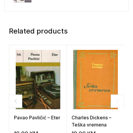
Related products
Pavao Pavličić – Eter
Charles Dickens –
A
Teška vremena
p