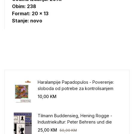
Obim: 238
Format: 20 x 13
Stanje: novo
Haralampije Papadopulos - Poverenje:
sloboda od potrebe za kontrolisanjem
sveta
10,00
KM
Tilmann Buddensieg, Hening Rogge -
Industriekultur: Peter Behrens und die
AEG 1907-1914.
25,00
KM
50,00
KM