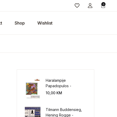
0
t
Shop
Wishlist
Haralampije
Papadopulos -
Poverenje: sloboda od
10,00
KM
potrebe za
kontrolisanjem sveta
Tilmann Buddensieg,
Hening Rogge -