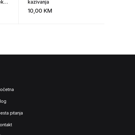
eko
kazivanja
snegovi
10,00
KM
15,00
K
Add to wishlist
Add to wishlist
očetna
log
esta pitanja
ontakt