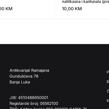
nahtkasna i kantunala (pr
noćnog ormarića)
,00
KM
10,00
KM
st
Add to wishlist
Antikvarijat Ramajana
P
Gundulićeva 78
Banja Luka
B
Č
JIB: 4510488650001
K
Registarski broj: 06562100