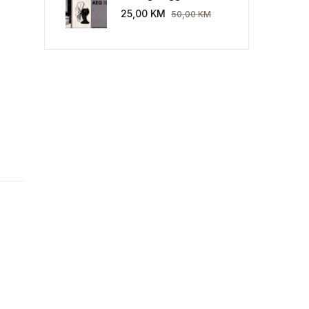
Industriekultur: Peter
25,00
KM
50,00
KM
Behrens und die AEG
1907-1914.