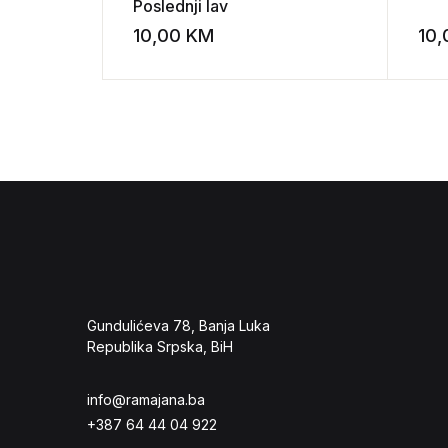
Poslednji lav
10,00
KM
10
Add to wishli
Gundulićeva 78, Banja Luka
Republika Srpska, BiH
info@ramajana.ba
+387 64 44 04 922