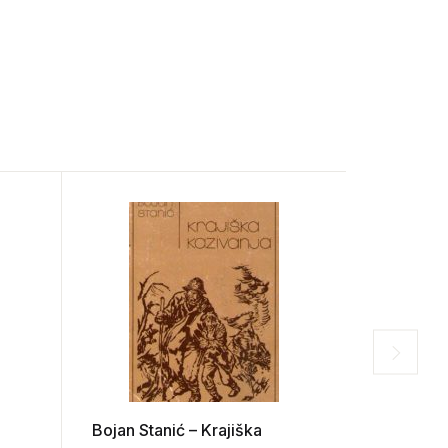
Bojan Stanić – Krajiška
Momo Kap