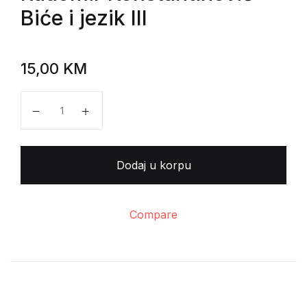
Biće i jezik III
15,00
KM
Radomir Konstantinović - Biće i jezik III količina
Dodaj u korpu
Compare