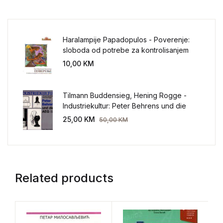
Haralampije Papadopulos - Poverenje:
sloboda od potrebe za kontrolisanjem
sveta
10,00
KM
Tilmann Buddensieg, Hening Rogge -
Industriekultur: Peter Behrens und die
AEG 1907-1914.
25,00
KM
50,00
KM
Related products