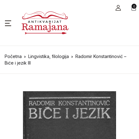
0
Početna
Lingvistika, filologija
Radomir Konstantinović –
Biće i jezik III