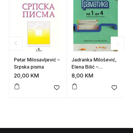
Petar Milosavljević –
Jadranka Milošević,
B
Srpska pisma
Elena Bilić –
U
Gramatika od 1. do 4.
z
20,00
KM
8,00
KM
8
razreda osnovne
škole
Add to wishlist
Add to 