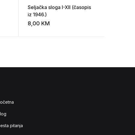
Seljačka sloga I-XII (časopis
Ratni pom
iz 1946.)
zahvalnost
(1939-19
8,00
KM
15,00
K
Add to wishlist
Add to wishlist
očetna
log
esta pitanja