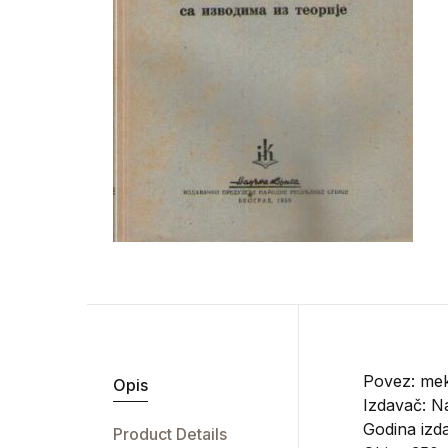
Povez: mek
Opis
Izdavač:
Na
Godina izd
Product Details