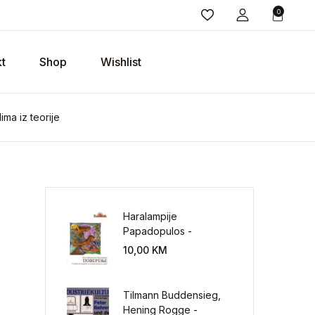
0
t
Shop
Wishlist
ima iz teorije
Haralampije
Papadopulos -
Poverenje: sloboda od
10,00
KM
potrebe za
kontrolisanjem sveta
Tilmann Buddensieg,
Hening Rogge -