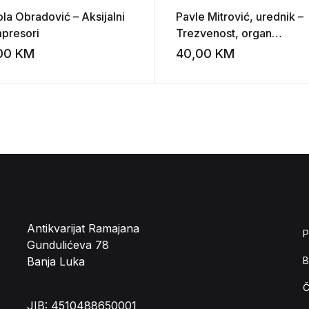
ola Obradović – Aksijalni
Pavle Mitrović, urednik –
presori
Trezvenost, organ
jugoslavenoskog saveza
,00
KM
40,00
KM
st
Add to wishlist
trezvenosti
Antikvarijat Ramajana
P
Gundulićeva 78
Banja Luka
B
Č
JIB: 4510488650001