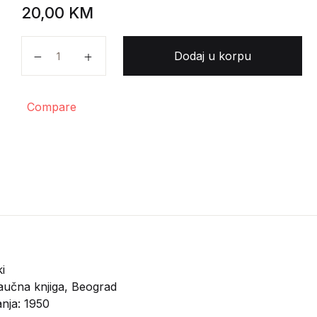
20,00
KM
Radosavljević Ljubodrag, Deleon Eli - Rešeni problemi i
Dodaj u korpu
Compare
i
učna knjiga, Beograd
anja: 1950