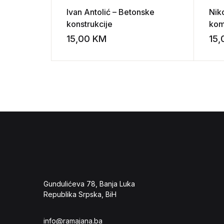
Ivan Antolić – Betonske
Nik
konstrukcije
kom
15,00
KM
15
Add to wishli
Gundulićeva 78, Banja Luka
Republika Srpska, BiH
info@ramajana.ba