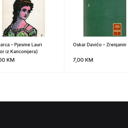
rarca – Pjesme Lauri
Oskar Davičo – Zrenjanin
or iz Kanconijera)
,00
KM
7,00
KM
st
Add to wishlist