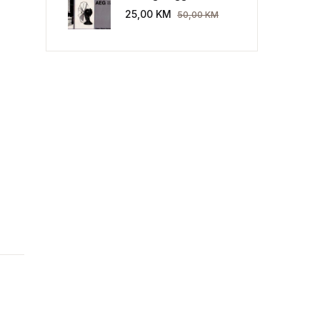
Industriekultur: Peter
25,00
KM
50,00
KM
Behrens und die AEG
1907-1914.