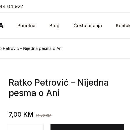
44 04 922
A
Početna
Blog
Česta pitanja
Kontak
o Petrović – Nijedna pesma o Ani
Ratko Petrović
– Nijedna
pesma o Ani
7,00
KM
14,00
KM
Ratko Petrović - Nijedna pesma o Ani količina