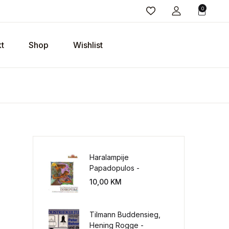
0
t
Shop
Wishlist
Haralampije
Papadopulos -
Poverenje: sloboda od
10,00
KM
potrebe za
kontrolisanjem sveta
Tilmann Buddensieg,
Hening Rogge -