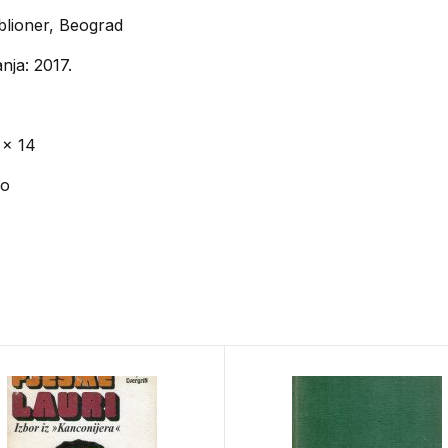
blioner, Beograd
nja: 2017.
 x 14
vo