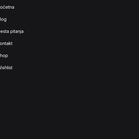
očetna
log
esta pitanja
ontakt
hop
ishlist