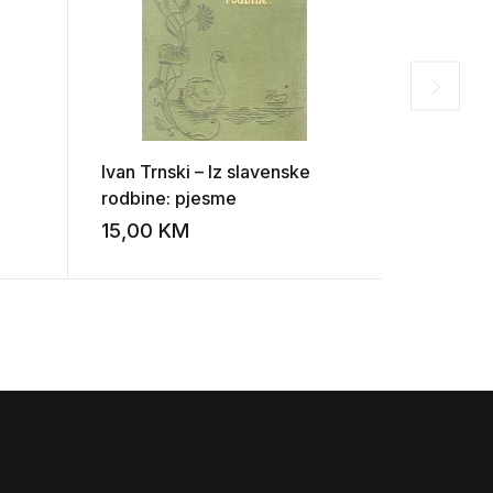
Ivan Trnski – Iz slavenske
Frederico
rodbine: pjesme
Život i dj
15,00
KM
15,00
K
Add to wishlist
Add to wishlist