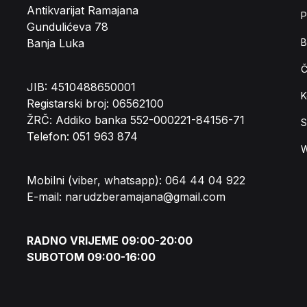
Antikvarijat Ramajana
P
Gundulićeva 78
Banja Luka
B
Č
JIB: 4510488650001
K
Registarski broj: 06562100
ŽRČ: Addiko banka 552-000221-84156-71
S
Telefon: 051 963 874
W
Mobilni (viber, whatsapp): 064 44 04 922
E-mail: narudzberamajana@gmail.com
RADNO VRIJEME 09:00-20:00
SUBOTOM 09:00-16:00