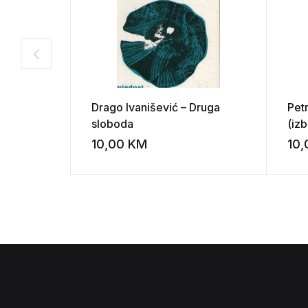
Drago Ivanišević – Druga
Pet
sloboda
(izb
10,00
KM
10
Add to wishli