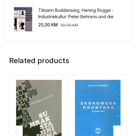
Tilmann Buddensieg, Hening Rogge -
Industriekultur: Peter Behrens und die
AEG 1907-1914.
25,00
KM
50,00
KM
Related products