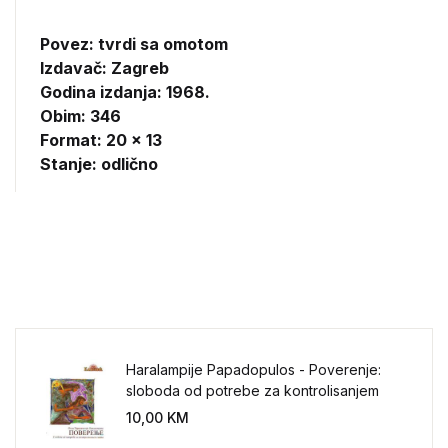
Povez: tvrdi sa omotom
Izdavač:
Zagreb
Godina izdanja: 1968.
Obim: 346
Format: 20 x 13
Stanje: odlično
Haralampije Papadopulos - Poverenje:
sloboda od potrebe za kontrolisanjem
sveta
10,00
KM