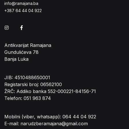
info@ramajana.ba
+387 64 44 04 922
Instagram
Facebook
Antikvarijat Ramajana
Gundulićeva 78
Banja Luka
JIB: 4510488650001
Registarski broj: 06562100
ŽRČ: Addiko banka 552-000221-84156-71
Telefon: 051 963 874
Mobilni (viber, whatsapp): 064 44 04 922
E-mail: narudzberamajana@gmail.com