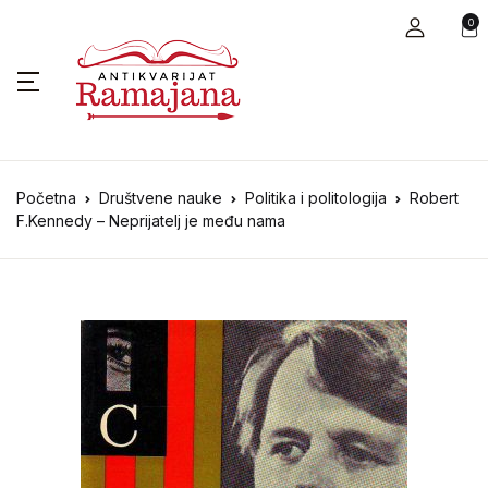
0
Početna
Društvene nauke
Politika i politologija
Robert
F.Kennedy – Neprijatelj je među nama