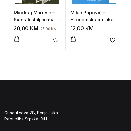
Miodrag Marović –
Milan Popović –
W
Sumrak staljinizma I-
Ekonomska politika
K
II
(
20,00
KM
12,00
KM
7
25,00
KM
d
Add to wishlist
Add to 
Gundulićeva 78, Banja Luka
Republika Srpska, BiH