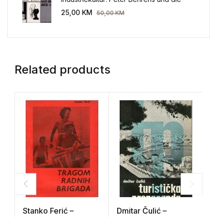
AEG 1907-1914.
25,00
KM
50,00
KM
Related products
Stanko Ferić –
Dmitar Čulić –
H