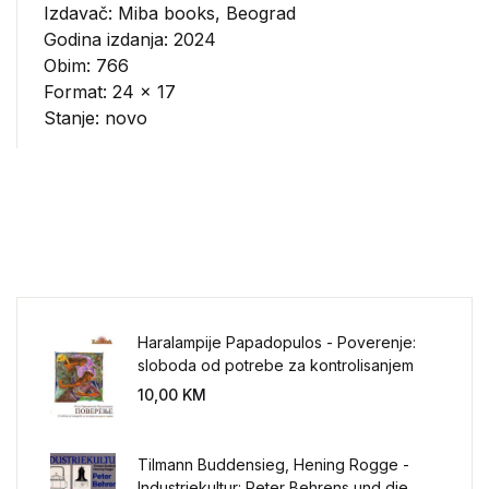
Izdavač:
Miba books, Beograd
Godina izdanja: 2024
Obim: 766
Format: 24 x 17
Stanje: novo
Haralampije Papadopulos - Poverenje:
sloboda od potrebe za kontrolisanjem
sveta
10,00
KM
Tilmann Buddensieg, Hening Rogge -
Industriekultur: Peter Behrens und die