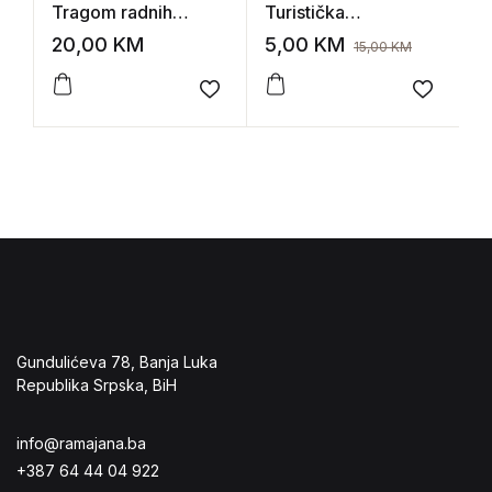
Tragom radnih
Turistička
B
brigada: omladina
propaganda
m
20,00
KM
5,00
KM
1
15,00
KM
Slavonskog Broda na
radnim akcijama od
Add to wishlist
Add to 
1943. do 1980.
Gundulićeva 78, Banja Luka
Republika Srpska, BiH
info@ramajana.ba
+387 64 44 04 922