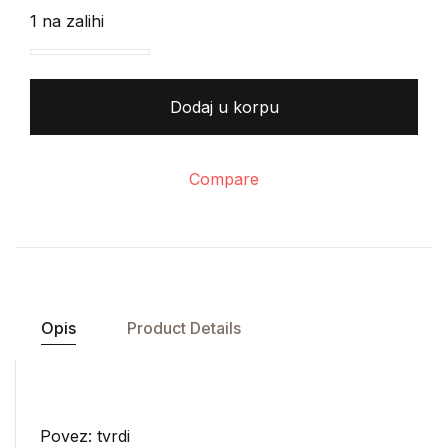
1 na zalihi
Robert Grevs - Grčki mitovi količina
Dodaj u korpu
Compare
Opis
Product Details
Povez: tvrdi