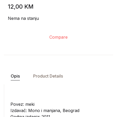
12,00
KM
Nema na stanju
Compare
Opis
Product Details
Povez: meki
Izdavač:
Mono i manjana, Beograd
Godina izdanja: 2011.