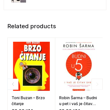
Related products
Toni Buzan – Brzo
Robin Šarma – Budni
I
čitanje
u pet i vaš je čitav
Š
svet