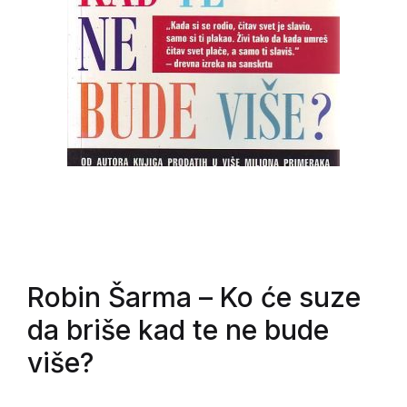
Robin Šarma
– Ko će suze
da briše kad te ne bude
više?