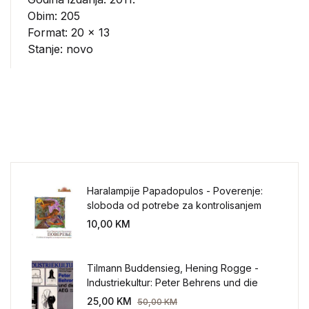
Obim: 205
Format: 20 x 13
Stanje: novo
Haralampije Papadopulos - Poverenje:
sloboda od potrebe za kontrolisanjem
sveta
10,00
KM
Tilmann Buddensieg, Hening Rogge -
Industriekultur: Peter Behrens und die
AEG 1907-1914.
25,00
KM
50,00
KM