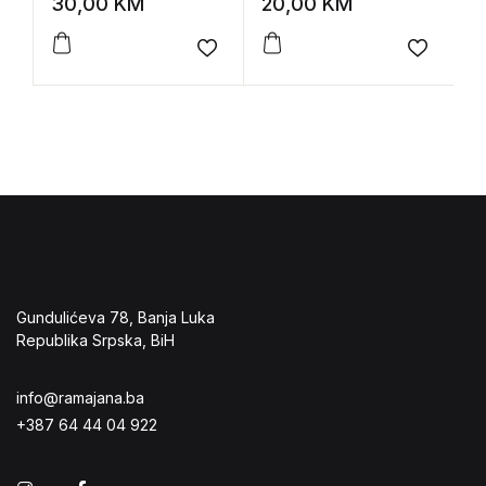
30,00
KM
20,00
KM
1
Add to wishlist
Add to 
Gundulićeva 78, Banja Luka
Republika Srpska, BiH
info@ramajana.ba
+387 64 44 04 922