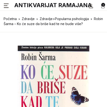
ANTIKVARIJAT RAMAJANA
0
Početna
Zdravlje
Zdravlje>Popularna psihologija
Robin
Šarma – Ko će suze da briše kad te ne bude više?