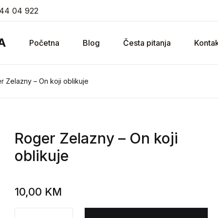
44 04 922
A
Početna
Blog
Česta pitanja
Kontak
r Zelazny – On koji oblikuje
Roger Zelazny
– On koji
oblikuje
10,00
KM
Roger Zelazny - On koji oblikuje količina