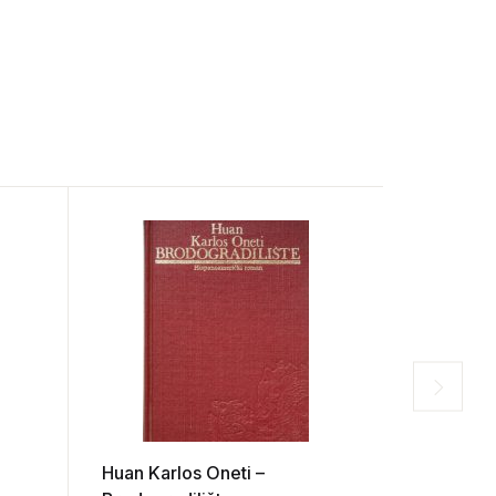
Huan Karlos Oneti –
Ivan Kuša