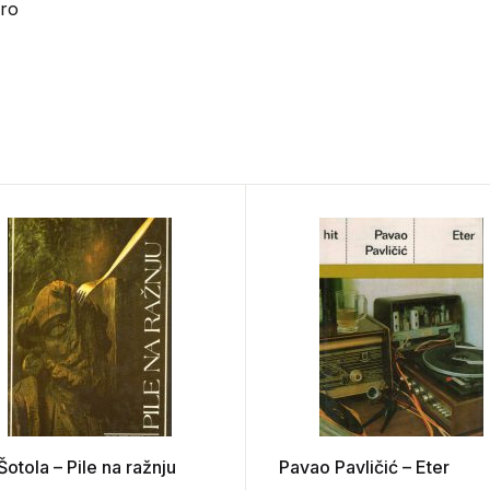
bro
 Šotola – Pile na ražnju
Pavao Pavličić – Eter