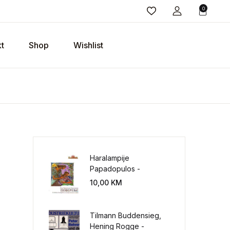
0
t
Shop
Wishlist
Haralampije
Papadopulos -
Poverenje: sloboda od
10,00
KM
potrebe za
kontrolisanjem sveta
Tilmann Buddensieg,
Hening Rogge -