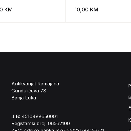
00
KM
10,00
KM
st
Add to wishlist
Antikvarijat Ramajana
P
Gundulićeva 78
Banja Luka
B
Č
JIB: 4510488650001
K
Registarski broj: 06562100
ŽRČ: Addiko banka 552-000221-84156-71