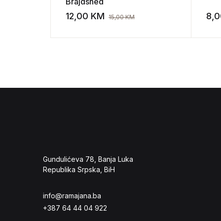
Brajdshed
12,00
KM
8,
15,00
KM
Add to wishli
Gundulićeva 78, Banja Luka
Republika Srpska, BiH
info@ramajana.ba
+387 64 44 04 922