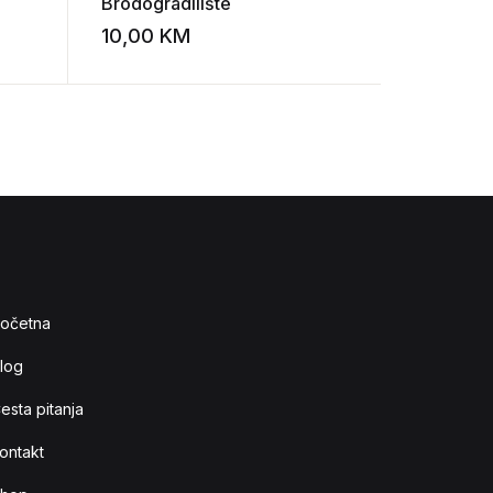
Brodogradilište
za razbri
10,00
KM
5,00
K
Add to wishlist
Add to wishlist
očetna
log
esta pitanja
ontakt