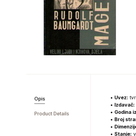
•
Uvez:
tvr
Opis
•
Izdavač:
•
Godina i
Product Details
•
Broj stra
•
Dimenzij
•
Stanje:
v