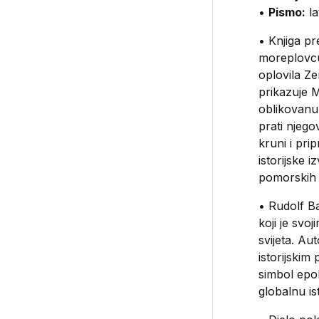
•
Pismo:
la
• Knjiga pr
moreplovcu 
oplovila Ze
prikazuje M
oblikovanu 
prati njeg
kruni i pri
istorijske 
pomorskih a
• Rudolf Ba
koji je svo
svijeta. Au
istorijskim
simbol epohe
globalnu ist