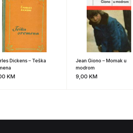
rles Dickens – Teška
Jean Giono – Momak u
mena
modrom
,00
KM
9,00
KM
st
Add to wishlist