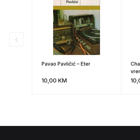
Pavao Pavličić – Eter
Cha
vre
10,00
KM
10
Add to wishli