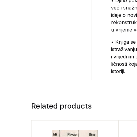
• Djelo pok
već i snažn
ideje o nov
rekonstrukc
u vrijeme v
• Knjiga se 
istraživanj
i vrijednim
ličnosti ko
istoriji.
Related products