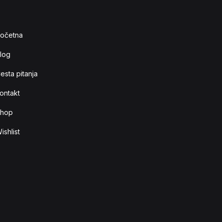
očetna
log
esta pitanja
ontakt
hop
ishlist