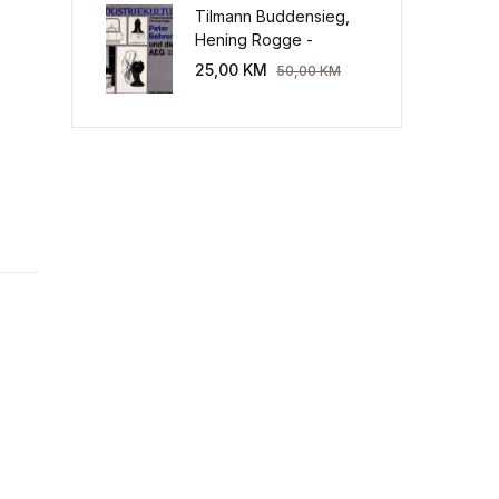
Tilmann Buddensieg,
Hening Rogge -
Industriekultur: Peter
25,00
KM
50,00
KM
Behrens und die AEG
1907-1914.