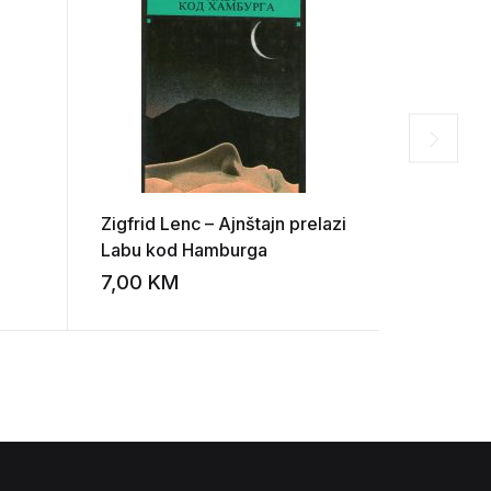
Zigfrid Lenc – Ajnštajn prelazi
Jiri Šoto
Labu kod Hamburga
7,00
KM
8,00
K
Add to wishlist
Add to wishlist