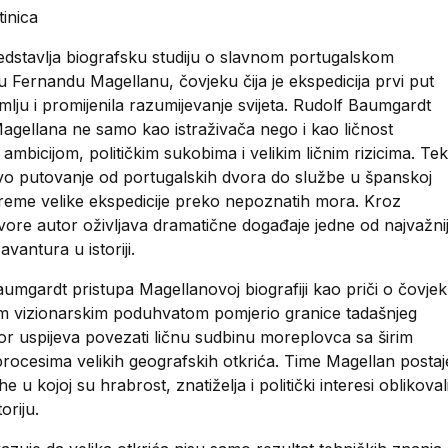
tinica
edstavlja biografsku studiju o slavnom portugalskom
Fernandu Magellanu, čovjeku čija je ekspedicija prvi put
mlju i promijenila razumijevanje svijeta. Rudolf Baumgardt
agellana ne samo kao istraživača nego i kao ličnost
ambicijom, političkim sukobima i velikim ličnim rizicima. Tek
ovo putovanje od portugalskih dvora do službe u španskoj
preme velike ekspedicije preko nepoznatih mora. Kroz
izvore autor oživljava dramatične događaje jedne od najvažnij
vantura u istoriji.
umgardt pristupa Magellanovoj biografiji kao priči o čovje
jim vizionarskim poduhvatom pomjerio granice tadašnjeg
tor uspijeva povezati ličnu sudbinu moreplovca sa širim
 procesima velikih geografskih otkrića. Time Magellan postaj
 u kojoj su hrabrost, znatiželja i politički interesi oblikoval
oriju.