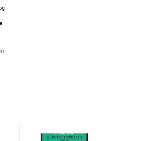
bog
ne
im