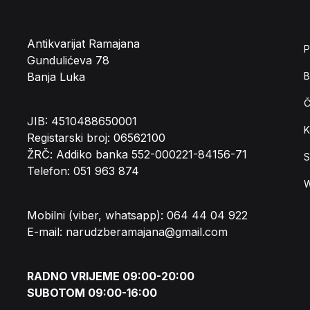
Antikvarijat Ramajana
P
Gundulićeva 78
Banja Luka
B
Č
JIB: 4510488650001
K
Registarski broj: 06562100
ŽRČ: Addiko banka 552-000221-84156-71
S
Telefon: 051 963 874
W
Mobilni (viber, whatsapp): 064 44 04 922
E-mail: narudzberamajana@gmail.com
RADNO VRIJEME 09:00-20:00
SUBOTOM 09:00-16:00