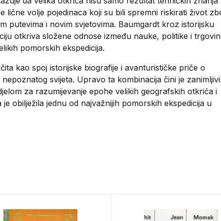
azuje da velika otkrića nisu samo rezultat tehničkih znanja
e lične volje pojedinaca koji su bili spremni riskirati život z
im putevima i novim svjetovima. Baumgardt kroz istorijsku
iju otkriva složene odnose između nauke, politike i trgovi
elikih pomorskih ekspedicija.
čita kao spoj istorijske biografije i avanturističke priče o
u nepoznatog svijeta. Upravo ta kombinacija čini je zanimljiv
 djelom za razumijevanje epohe velikih geografskih otkrića i
ja je obilježila jednu od najvažnijih pomorskih ekspedicija u