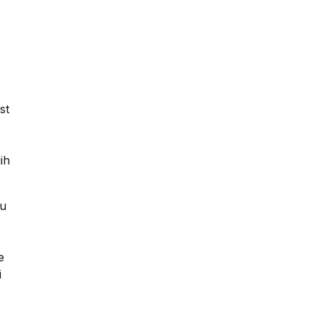
st
ih
ku
e
i