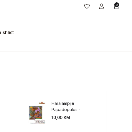
0
ishlist
Haralampije
Papadopulos -
Poverenje: sloboda od
10,00
KM
potrebe za
kontrolisanjem sveta