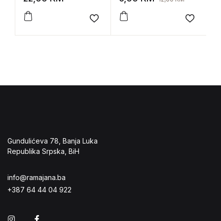
u
Add to wishlist
Add to 
Gundulićeva 78, Banja Luka
Republika Srpska, BiH
info@ramajana.ba
+387 64 44 04 922
Instagram
Facebook