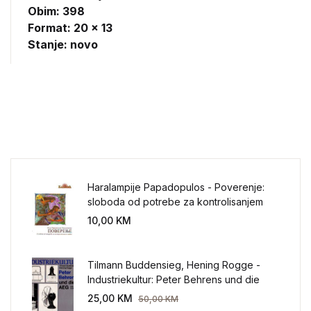
Obim: 398
Format: 20 x 13
Stanje: novo
Haralampije Papadopulos - Poverenje:
sloboda od potrebe za kontrolisanjem
sveta
10,00
KM
Tilmann Buddensieg, Hening Rogge -
Industriekultur: Peter Behrens und die
AEG 1907-1914.
25,00
KM
50,00
KM