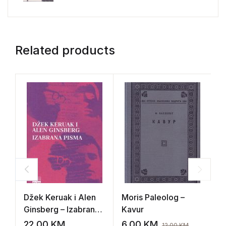
Related products
Džek Keruak i Alen
Moris Paleolog –
S
Ginsberg – Izabrana
Kavur
b
pisma
A
22,00
KM
6,00
KM
1
12,00
KM