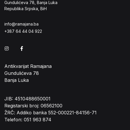
Gundulićeva 78, Banja Luka
Republika Srpska, BiH
info@ramajana.ba
+387 64 44 04 922
Instagram
Facebook
Antikvarijat Ramajana
Gundulićeva 78
Banja Luka
JIB: 4510488650001
Registarski broj: 06562100
ŽRČ: Addiko banka 552-000221-84156-71
Telefon: 051 963 874