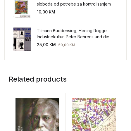
sloboda od potrebe za kontrolisanjem
sveta
10,00
KM
Tilmann Buddensieg, Hening Rogge -
Industriekultur: Peter Behrens und die
AEG 1907-1914.
25,00
KM
50,00
KM
Related products