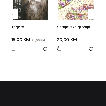
Tagore
Sarajevska groblja
B
H
15,00
KM
20,00
KM
2
25,00
KM
Add to wishlist
Add to 