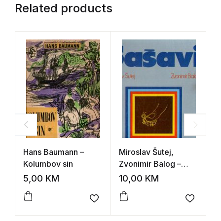
Related products
Hans Baumann –
Miroslav Šutej,
H
Kolumbov sin
Zvonimir Balog –
A
Šašavi
d
5,00
KM
10,00
KM
1
Add to wishlist
Add to 