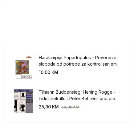
Haralampije Papadopulos - Poverenje:
sloboda od potrebe za kontrolisanjem
sveta
10,00
KM
Tilmann Buddensieg, Hening Rogge -
Industriekultur: Peter Behrens und die
AEG 1907-1914.
25,00
KM
50,00
KM