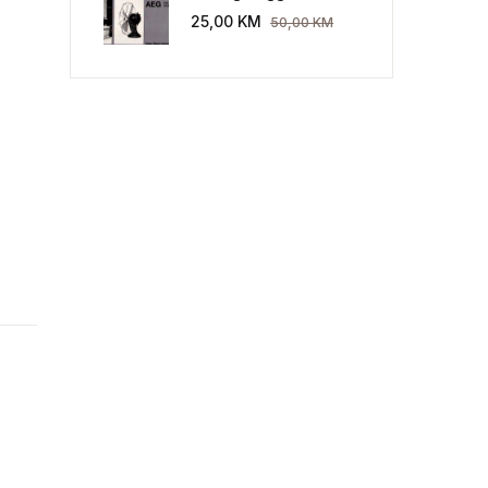
Industriekultur: Peter
25,00
KM
50,00
KM
Behrens und die AEG
1907-1914.