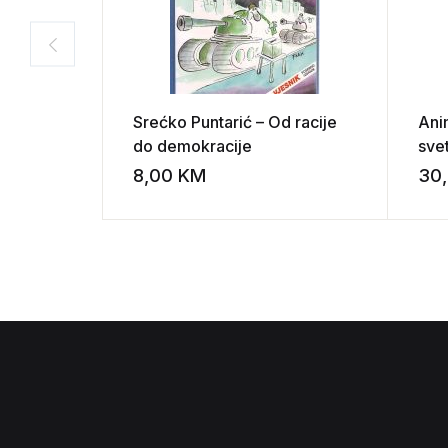
Srećko Puntarić – Od racije
Ani
do demokracije
sve
film
8,00
KM
30
Add to wishli