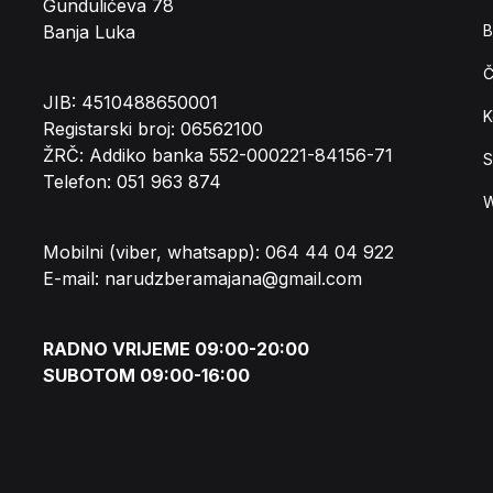
Gundulićeva 78
Banja Luka
B
Č
JIB: 4510488650001
K
Registarski broj: 06562100
ŽRČ: Addiko banka 552-000221-84156-71
S
Telefon: 051 963 874
W
Mobilni (viber, whatsapp): 064 44 04 922
E-mail: narudzberamajana@gmail.com
RADNO VRIJEME 09:00-20:00
SUBOTOM 09:00-16:00