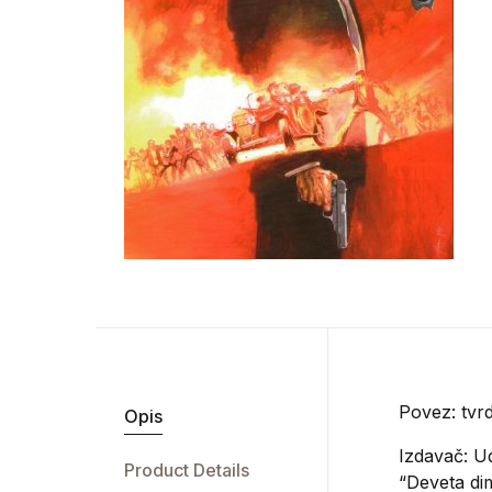
Povez: tvrd
Opis
Izdavač:
Ud
Product Details
“Deveta di