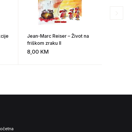
cije
Jean-Marc Reiser – Život na
Sanjin Ma
friškom zraku II
8,00
KM
10,00
K
Add to wishlist
Add to wishlist
očetna