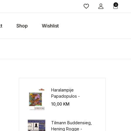
0
t
Shop
Wishlist
Haralampije
Papadopulos -
Poverenje: sloboda od
10,00
KM
potrebe za
kontrolisanjem sveta
Tilmann Buddensieg,
ina
Hening Rogge -