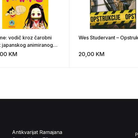
me: vodič kroz čarobni
Wes Studervant – Opstruk
t japanskog animiranog
a
,00
KM
20,00
KM
st
Add to wishlist
Antikvarijat Ramajana
P