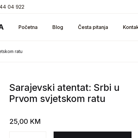
44 04 922
A
Početna
Blog
Česta pitanja
Kontak
jetskom ratu
Sarajevski atentat: Srbi u
Prvom svjetskom ratu
25,00
KM
Sarajevski atentat: Srbi u Prvom svjetskom ratu količ