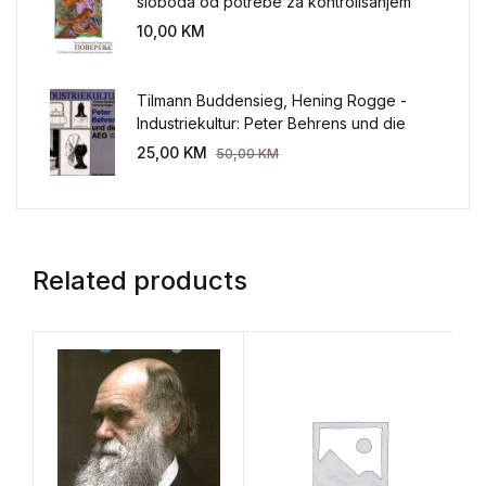
sloboda od potrebe za kontrolisanjem
sveta
10,00
KM
Tilmann Buddensieg, Hening Rogge -
Industriekultur: Peter Behrens und die
AEG 1907-1914.
25,00
KM
50,00
KM
Related products