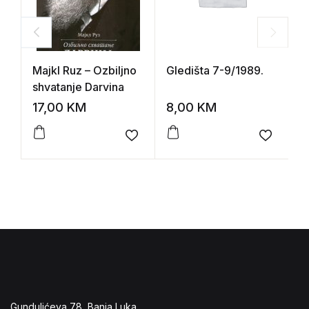
Majkl Ruz – Ozbiljno
Gledišta 7-9/1989.
G
shvatanje Darvina
P
s
17,00
KM
8,00
KM
3
Add to wishlist
Add to 
Gundulićeva 78, Banja Luka