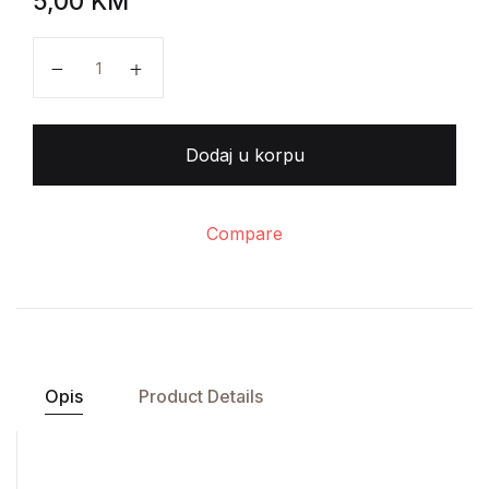
5,00
KM
Saša Radojčić - Razumevanje i zbivanje količina
Dodaj u korpu
Compare
Opis
Product Details