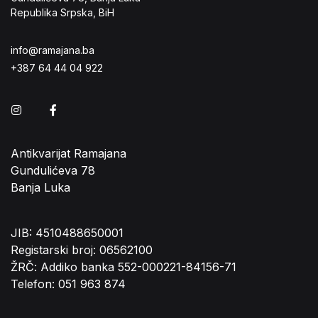
Republika Srpska, BiH
info@ramajana.ba
+387 64 44 04 922
Instagram
Facebook
Antikvarijat Ramajana
Gundulićeva 78
Banja Luka
JIB: 4510488650001
Registarski broj: 06562100
ŽRČ: Addiko banka 552-000221-84156-71
Telefon: 051 963 874