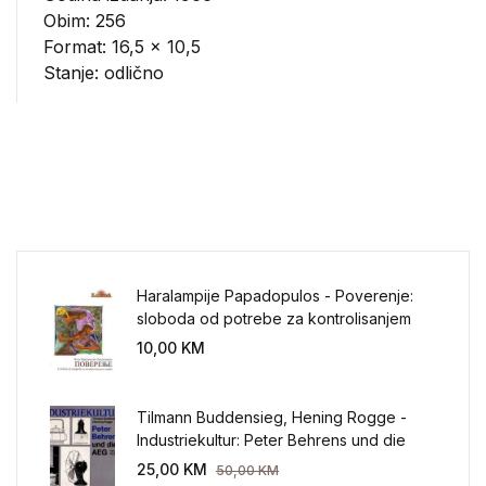
Obim: 256
Format: 16,5 x 10,5
Stanje: odlično
Haralampije Papadopulos - Poverenje:
sloboda od potrebe za kontrolisanjem
sveta
10,00
KM
Tilmann Buddensieg, Hening Rogge -
Industriekultur: Peter Behrens und die
AEG 1907-1914.
25,00
KM
50,00
KM