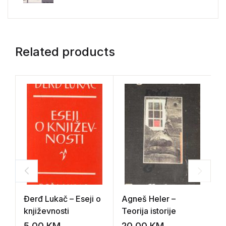
Related products
Đerđ Lukač – Eseji o
Agneš Heler –
E
književnosti
Teorija istorije
5,00
KM
20,00
KM
2