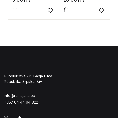
Add to wishlist
Add to 
Gundulićeva 78, Banja Luka
Republika Srpska, BiH
info@ramajana.ba
+387 64 44 04 922
Instagram
Facebook