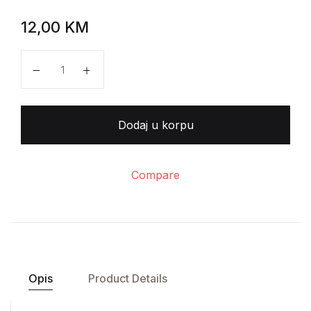
12,00
KM
Siniša Radojević - Sistematska i topografska anatomij
Dodaj u korpu
Compare
Opis
Product Details