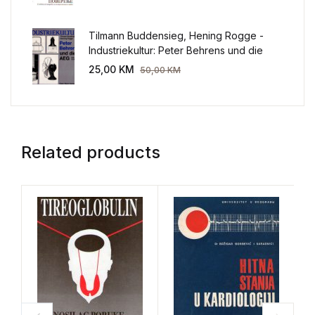
Tilmann Buddensieg, Hening Rogge -
Industriekultur: Peter Behrens und die
AEG 1907-1914.
25,00
KM
50,00
KM
Related products