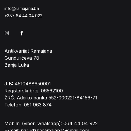
info@ramajana.ba
+387 64 44 04 922
Instagram
Facebook
Antikvarijat Ramajana
Gundulićeva 78
Banja Luka
JIB: 4510488650001
Registarski broj: 06562100
ŽRČ: Addiko banka 552-000221-84156-71
Telefon: 051 963 874
Mobilni (viber, whatsapp): 064 44 04 922
E-mail: narudzberamajana@gmail.com