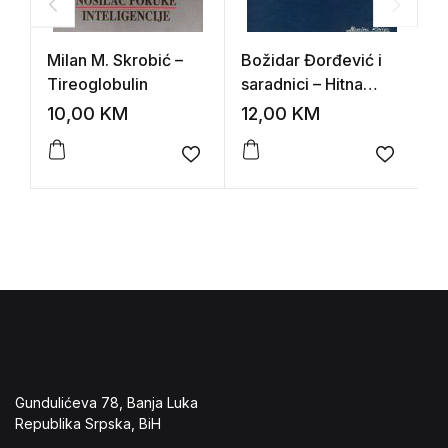
Milan M. Skrobić –
Božidar Đorđević i
M
Tireoglobulin
saradnici – Hitna
S
stanja u kardiologiji
A
10,00
KM
12,00
KM
1
i
s
Add to wishlist
Add to 
Gundulićeva 78, Banja Luka
Republika Srpska, BiH