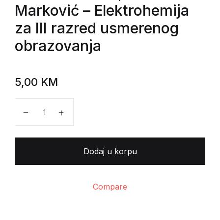
Marković
– Elektrohemija
za III razred usmerenog
obrazovanja
5,00
KM
Slavko Mentus, Mihailo Marković - Elektrohemija za 
Dodaj u korpu
Compare