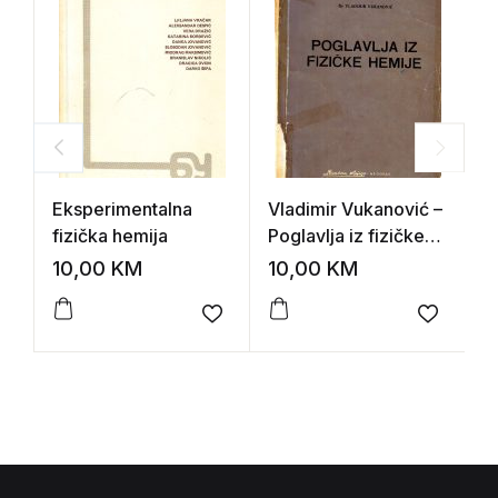
Eksperimentalna
Vladimir Vukanović –
V
fizička hemija
Poglavlja iz fizičke
B
hemije
K
10,00
KM
10,00
KM
2
Add to wishlist
Add to 