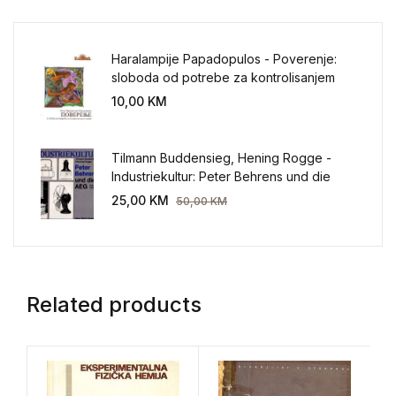
Haralampije Papadopulos - Poverenje:
sloboda od potrebe za kontrolisanjem
sveta
10,00
KM
Tilmann Buddensieg, Hening Rogge -
Industriekultur: Peter Behrens und die
AEG 1907-1914.
25,00
KM
50,00
KM
Related products