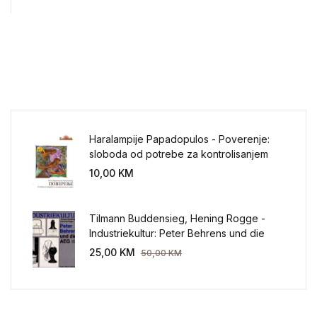
Haralampije Papadopulos - Poverenje:
sloboda od potrebe za kontrolisanjem
sveta
10,00
KM
Tilmann Buddensieg, Hening Rogge -
Industriekultur: Peter Behrens und die
AEG 1907-1914.
25,00
KM
50,00
KM