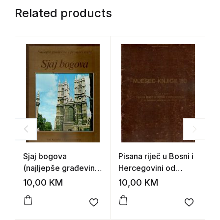
Related products
Sjaj bogova
Pisana riječ u Bosni i
M
(najljepše građevine
Hercegovini od
z
i prostori svijeta)
najstarijih vremena
p
10,00
KM
10,00
KM
8
do 1918.godine
(katalog izložbe)
Add to wishlist
Add to 