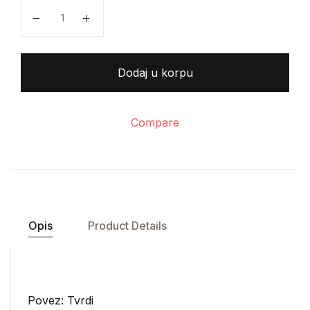
Slobodan Bosiljčić - Timočka krajina količina
Dodaj u korpu
Compare
Opis
Product Details
Povez: Tvrdi