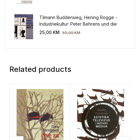
Tilmann Buddensieg, Hening Rogge -
Industriekultur: Peter Behrens und die
AEG 1907-1914.
25,00
KM
50,00
KM
Related products