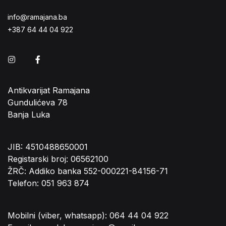
info@ramajana.ba
+387 64 44 04 922
Instagram
Facebook
Antikvarijat Ramajana
Gundulićeva 78
Banja Luka
JIB: 4510488650001
Registarski broj: 06562100
ŽRČ: Addiko banka 552-000221-84156-71
Telefon: 051 963 874
Mobilni (viber, whatsapp): 064 44 04 922