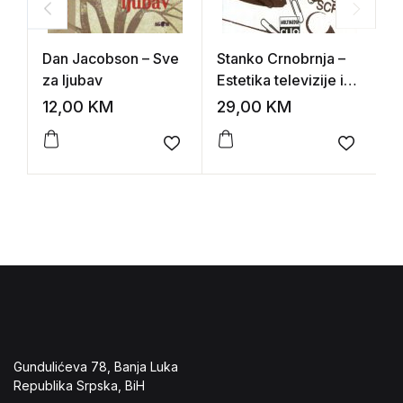
Dan Jacobson – Sve
Stanko Crnobrnja –
B
za ljubav
Estetika televizije i
R
novih medija
12,00
KM
29,00
KM
2
Add to wishlist
Add to 
Gundulićeva 78, Banja Luka
Republika Srpska, BiH