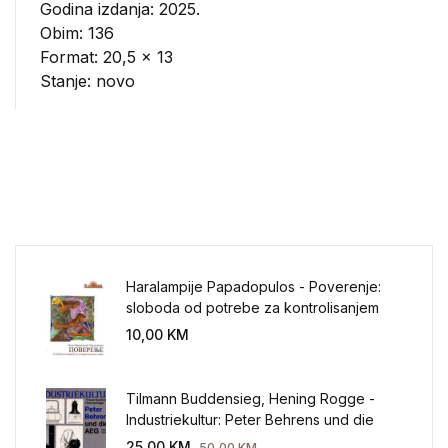
Godina izdanja: 2025.
Obim: 136
Format: 20,5 x 13
Stanje: novo
Haralampije Papadopulos - Poverenje:
sloboda od potrebe za kontrolisanjem
sveta
10,00
KM
Tilmann Buddensieg, Hening Rogge -
Industriekultur: Peter Behrens und die
AEG 1907-1914.
25,00
KM
50,00
KM