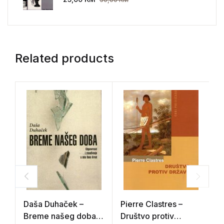
Related products
Daša Duhaček –
Pierre Clastres –
N
Breme našeg doba
Društvo protiv
H