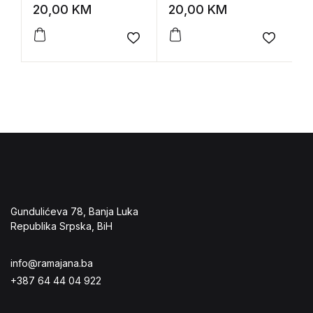
(Odgovornost i
države
o
20,00
KM
20,00
KM
1
rasuđivanje u delu
Hane Arent)
Add to wishlist
Add to 
Gundulićeva 78, Banja Luka
Republika Srpska, BiH
info@ramajana.ba
+387 64 44 04 922