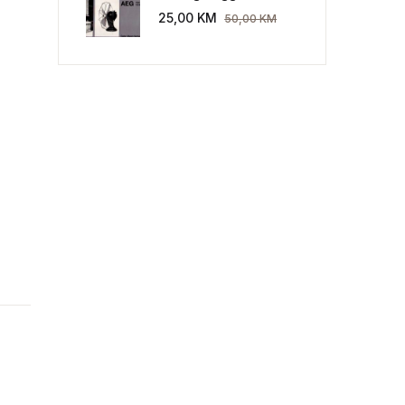
Industriekultur: Peter
25,00
KM
50,00
KM
Behrens und die AEG
1907-1914.