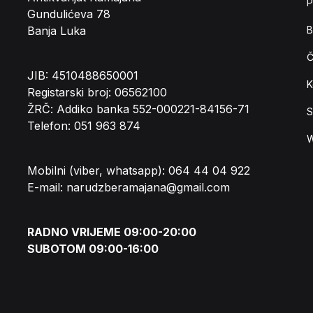
P
Gundulićeva 78
Banja Luka
B
Č
JIB: 4510488650001
K
Registarski broj: 06562100
ŽRČ: Addiko banka 552-000221-84156-71
S
Telefon: 051 963 874
W
Mobilni (viber, whatsapp): 064 44 04 922
E-mail: narudzberamajana@gmail.com
RADNO VRIJEME 09:00-20:00
SUBOTOM 09:00-16:00