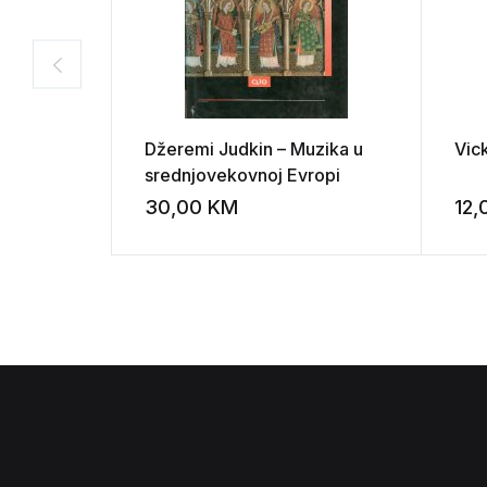
Džeremi Judkin – Muzika u
Vick
srednjovekovnoj Evropi
30,00
KM
12
Add to wishli