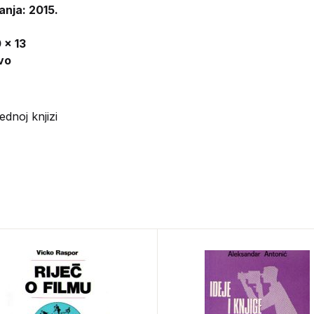
anja: 2015.
 x 13
vo
jednoj knjizi