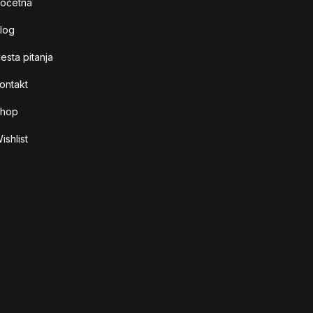
očetna
log
esta pitanja
ontakt
hop
ishlist