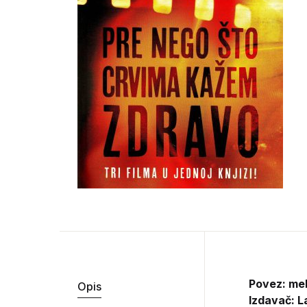
Povez: me
Opis
Izdavač:
L