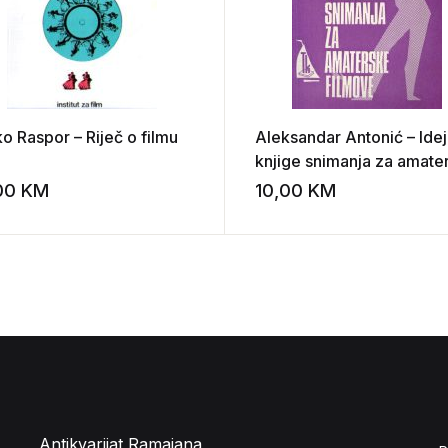
o Raspor – Riječ o filmu
Aleksandar Antonić – Idej
knjige snimanja za amate
filmove
,00
KM
10,00
KM
st
Add to wishlist
Antikvarijat Ramajana