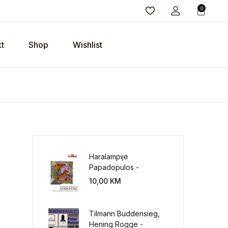
0
t
Shop
Wishlist
Haralampije
Papadopulos -
Poverenje: sloboda od
10,00
KM
potrebe za
kontrolisanjem sveta
Tilmann Buddensieg,
oličina
Hening Rogge -