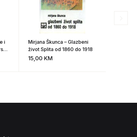
e i
Mirjana Škunca – Glazbeni
Damir Im
rske
život Splita od 1860 do 1918
15,00
KM
15,00
K
Add to wishlist
Add to wishlist