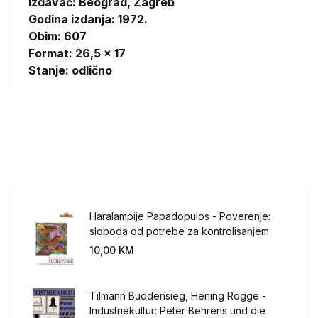
Izdavač:
Beograd, Zagreb
Godina izdanja: 1972.
Obim: 607
Format: 26,5 x 17
Stanje: odlično
Haralampije Papadopulos - Poverenje:
sloboda od potrebe za kontrolisanjem
sveta
10,00
KM
Tilmann Buddensieg, Hening Rogge -
Industriekultur: Peter Behrens und die