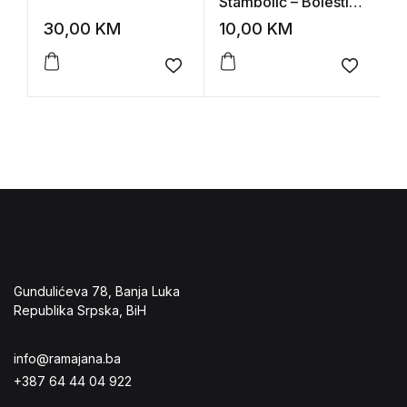
Stambolić – Bolesti
R
štitaste žlezde
M
30,00
KM
10,00
KM
1
o
Add to wishlist
Add to 
Gundulićeva 78, Banja Luka
Republika Srpska, BiH
info@ramajana.ba
+387 64 44 04 922