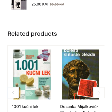
AEG 1907-1914.
25,00
KM
50,00
KM
Related products
1001 kućni lek
Desanka Mijalković-
K