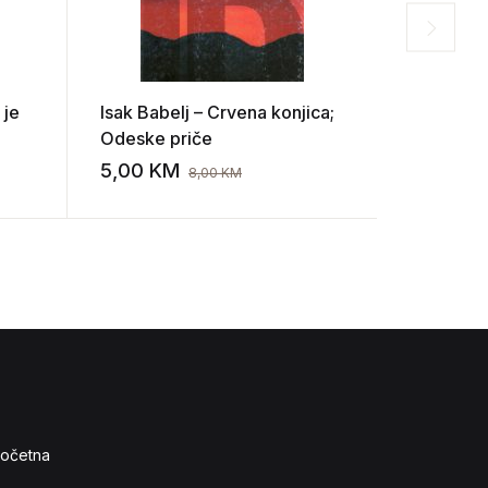
 je
Isak Babelj – Crvena konjica;
Blok – P
Odeske priče
5,00
KM
5,00
K
8,00
KM
Add to wishlist
Add to wishlist
očetna