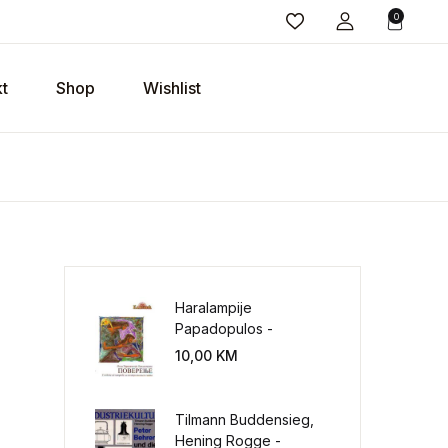
0
t
Shop
Wishlist
Haralampije
Papadopulos -
Poverenje: sloboda od
10,00
KM
potrebe za
kontrolisanjem sveta
Tilmann Buddensieg,
Hening Rogge -