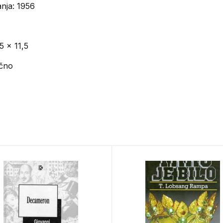
anja: 1956
5 x 11,5
ično