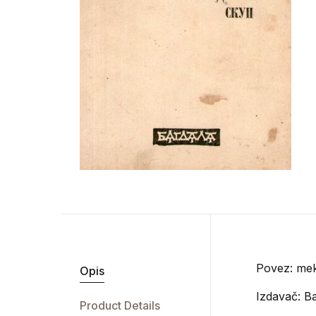
Povez: mek
Opis
Izdavač:
Ba
Product Details