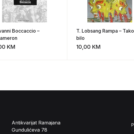
vanni Boccaccio –
T. Lobsang Rampa – Tako
ameron
bilo
,00
KM
10,00
KM
st
Add to wishlist
Antikvarijat Ramajana
P
Gundulićeva 78