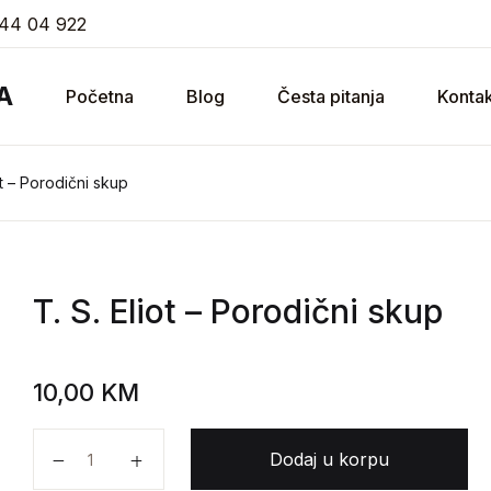
44 04 922
A
Početna
Blog
Česta pitanja
Kontak
ot – Porodični skup
T. S. Eliot
– Porodični skup
10,00
KM
T. S. Eliot - Porodični skup količina
Dodaj u korpu