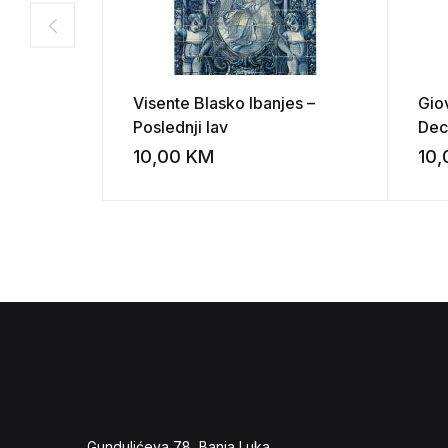
Visente Blasko Ibanjes –
Gio
Poslednji lav
Dec
10,00
KM
10
Add to wishli
Gundulićeva 78, Banja Luka