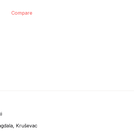
Compare
i
gdala, Kruševac