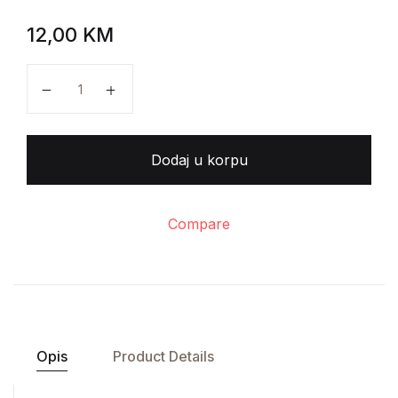
12,00
KM
Tajib Salih - Zejnova svadba količina
Dodaj u korpu
Compare
Opis
Product Details