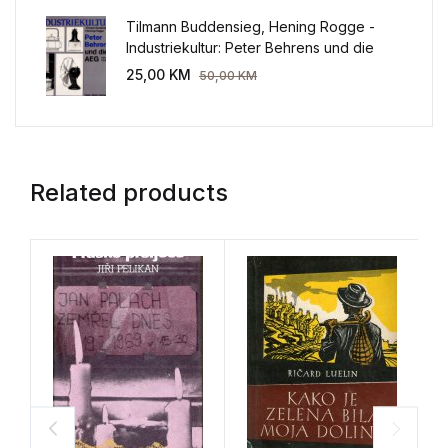
Tilmann Buddensieg, Hening Rogge -
Industriekultur: Peter Behrens und die
AEG 1907-1914.
25,00
KM
50,00
KM
Related products