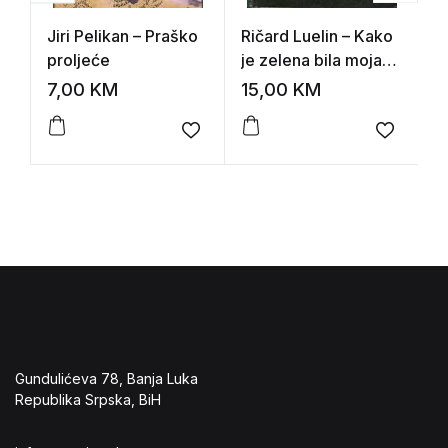
Jiri Pelikan – Praško
Ričard Luelin – Kako
V
proljeće
je zelena bila moja
T
dolina
7,00
KM
15,00
KM
1
Add to wishlist
Add to 
Gundulićeva 78, Banja Luka
Republika Srpska, BiH