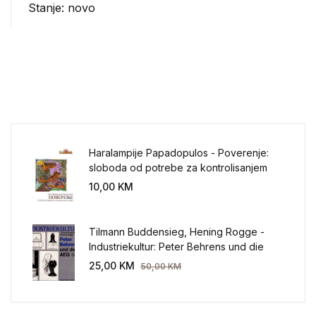
Stanje: novo
Haralampije Papadopulos - Poverenje:
sloboda od potrebe za kontrolisanjem
sveta
10,00
KM
Tilmann Buddensieg, Hening Rogge -
Industriekultur: Peter Behrens und die
AEG 1907-1914.
25,00
KM
50,00
KM