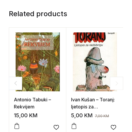
Related products
Antonio Tabuki –
Ivan Kušan – Toranj:
E
Rekvijem
ljetopis za
M
razbribrigu
15,00
KM
5,00
KM
7
7,00
KM
Add to wishlist
Add to 