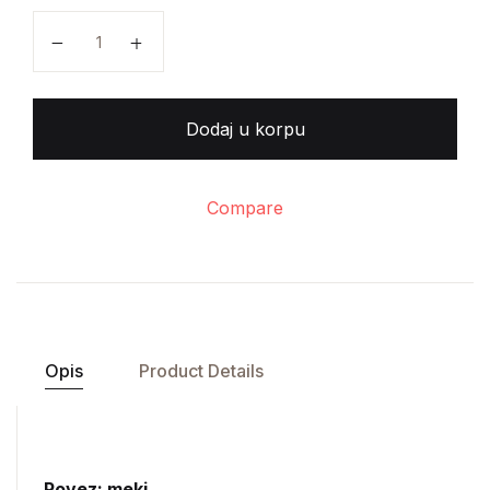
Travnička spomenica 1882-1932 količina
Dodaj u korpu
Compare
Opis
Product Details
Povez: meki