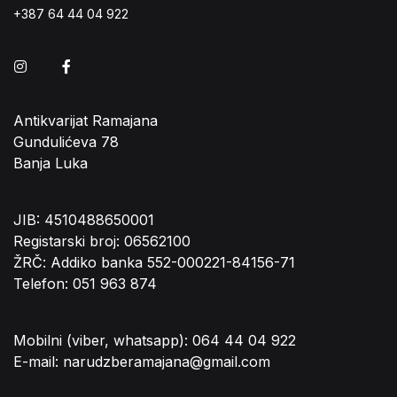
+387 64 44 04 922
Instagram
Facebook
Antikvarijat Ramajana
Gundulićeva 78
Banja Luka
JIB: 4510488650001
Registarski broj: 06562100
ŽRČ: Addiko banka 552-000221-84156-71
Telefon: 051 963 874
Mobilni (viber, whatsapp): 064 44 04 922
E-mail: narudzberamajana@gmail.com