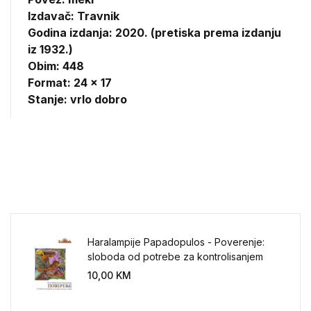
Izdavač:
Travnik
Godina izdanja: 2020. (pretiska prema izdanju
iz 1932.)
Obim: 448
Format: 24 x 17
Stanje: vrlo dobro
Haralampije Papadopulos - Poverenje:
sloboda od potrebe za kontrolisanjem
sveta
10,00
KM