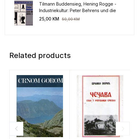
Tilmann Buddensieg, Hening Rogge -
Industriekultur: Peter Behrens und die
AEG 1907-1914.
25,00
KM
50,00
KM
Related products