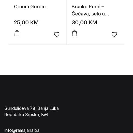
Crnom Gorom
Branko Perić –
D
Čečava, selo u
R
Republici Srpskoj
p
25,00
KM
30,00
KM
1
s
Add to wishlist
Add to 
Gundulićeva 78, Banja Luka
Republika Srpska, BiH
info@ramajana.ba