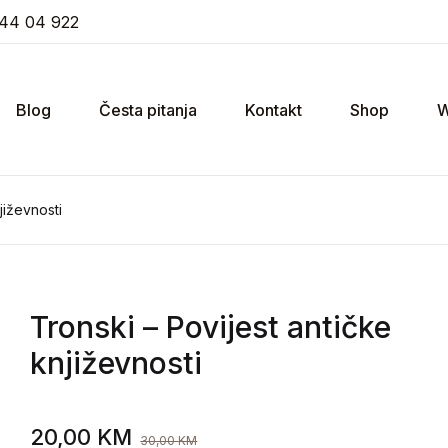
44 04 922
Blog
Česta pitanja
Kontakt
Shop
W
jiževnosti
Tronski
– Povijest antičke
književnosti
20,00
KM
30,00
KM