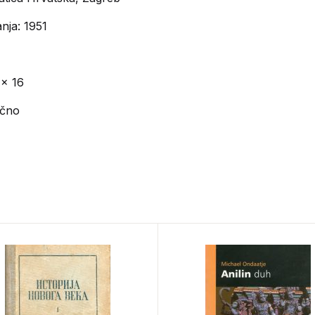
nja: 1951
 x 16
ično