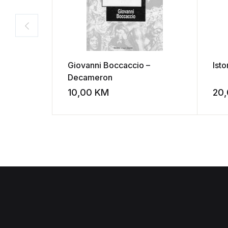
Giovanni Boccaccio –
Isto
Decameron
10,00
KM
20
Add to wishli