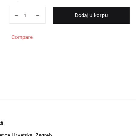
Tronski - Povijest antičke književnosti količina
Dodaj u korpu
Compare
di
tica Hrvatska, Zagreb