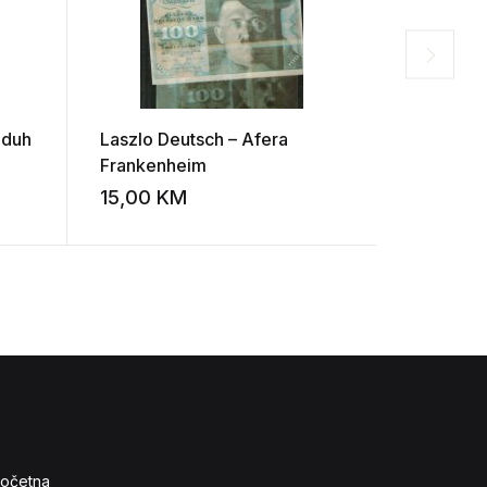
 duh
Laszlo Deutsch – Afera
Martin Me
Frankenheim
aktivizam
posle ‘11
15,00
KM
8,00
K
Add to wishlist
Add to wishlist
očetna