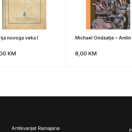
rija novoga veka I
Michael Ondaatje – Anilin
,00
KM
8,00
KM
st
Add to wishlist
Antikvarijat Ramajana
P