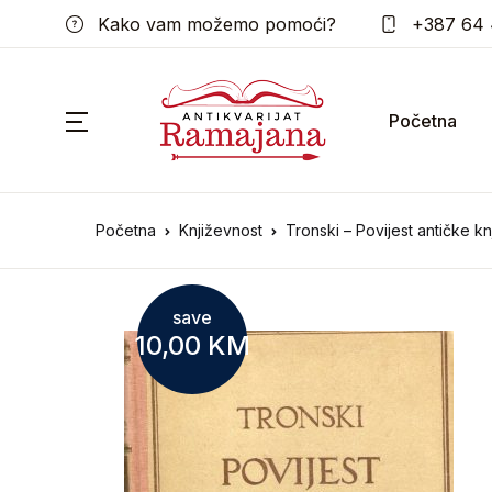
Kako vam možemo pomoći?
+387 64 
Početna
Početna
Književnost
Tronski – Povijest antičke kn
save
10,00
KM