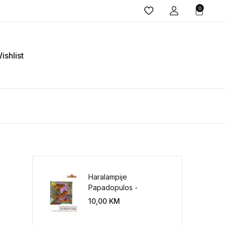
0
ishlist
Haralampije
Papadopulos -
Poverenje: sloboda od
10,00
KM
potrebe za
kontrolisanjem sveta