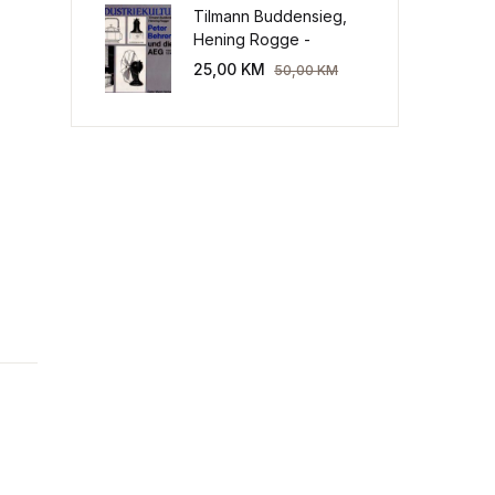
Tilmann Buddensieg,
Hening Rogge -
Industriekultur: Peter
25,00
KM
50,00
KM
Behrens und die AEG
1907-1914.