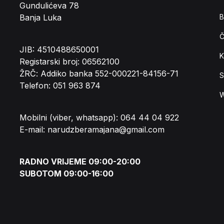
Gundulićeva 78
Banja Luka
B
Č
JIB: 4510488650001
K
Registarski broj: 06562100
ŽRČ: Addiko banka 552-000221-84156-71
S
Telefon: 051 963 874
W
Mobilni (viber, whatsapp): 064 44 04 922
E-mail: narudzberamajana@gmail.com
RADNO VRIJEME 09:00-20:00
SUBOTOM 09:00-16:00