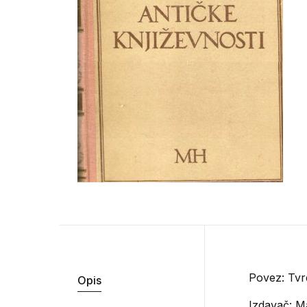
Povez: Tvr
Opis
Izdavač:
Ma