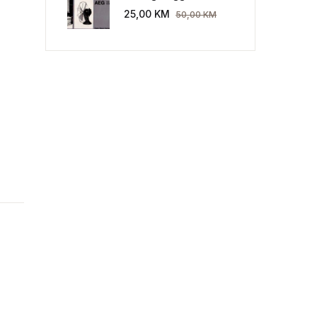
Industriekultur: Peter
25,00
KM
50,00
KM
Behrens und die AEG
1907-1914.