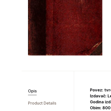
Povez: tvr
Opis
Izdavač:
L
Godina izd
Product Details
Obim: 800