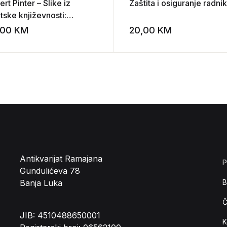
rt Pinter – Slike iz
Zaštita i osiguranje radni
tske književnosti:
mačka književnost do
,00
KM
20,00
KM
st
Add to wishlist
ti Goetheove
Antikvarijat Ramajana
P
Gundulićeva 78
Banja Luka
B
Č
JIB: 4510488650001
K