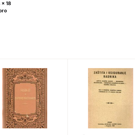
 x 18
bro