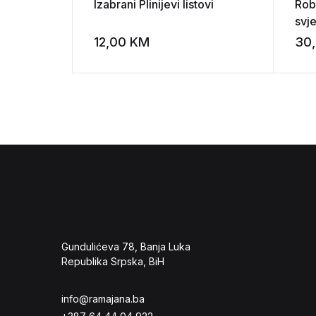
Izabrani Plinijevi listovi
Robe
svje
Nje
12,00
KM
30
Add to wishli
smr
Gundulićeva 78, Banja Luka
Republika Srpska, BiH
info@ramajana.ba