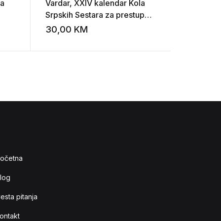
ka
Vardar, XXIV kalendar Kola
Rad Jugo
Srpskih Sestara za prestupnu
akademije
1936 godinu
umjetnost
30,00
KM
15,00
K
Add to wishlist
Add to wishlist
očetna
log
esta pitanja
ontakt