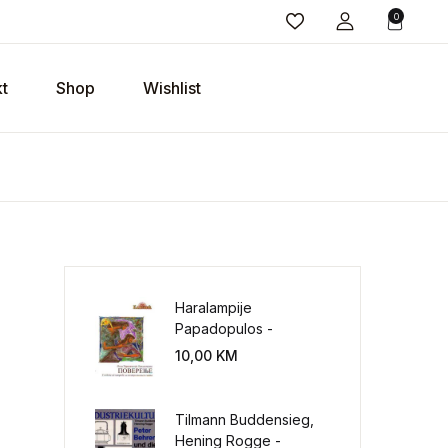
0
t
Shop
Wishlist
Haralampije
Papadopulos -
Poverenje: sloboda od
10,00
KM
potrebe za
kontrolisanjem sveta
Tilmann Buddensieg,
Hening Rogge -