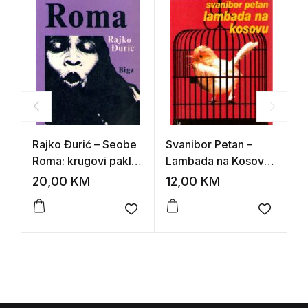
Rajko Đurić – Seobe
Svanibor Petan –
Z
Roma: krugovi pakla i
Lambada na Kosovu
ž
venac sreće
(Etnomuzikološki
S
20,00
KM
12,00
KM
2
ogledi)
Add to wishlist
Add to 