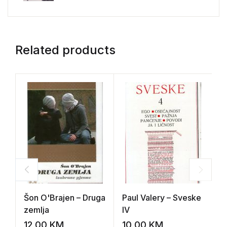
Related products
Šon O'Brajen – Druga
Paul Valery – Sveske
R
zemlja
IV
t
s
12,00
KM
10,00
KM
1