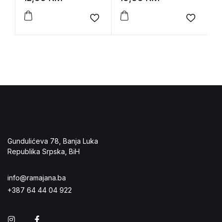
p
Add to wishlist
Add to 
Gundulićeva 78, Banja Luka
Republika Srpska, BiH
info@ramajana.ba
+387 64 44 04 922
Instagram
Facebook