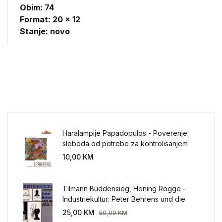
Obim: 74
Format: 20 x 12
Stanje: novo
Haralampije Papadopulos - Poverenje:
sloboda od potrebe za kontrolisanjem
sveta
10,00
KM
Tilmann Buddensieg, Hening Rogge -
Industriekultur: Peter Behrens und die
AEG 1907-1914.
25,00
KM
50,00
KM