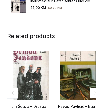
Industriekultur: Peter Behrens und die
AEG 1907-1914.
25,00
KM
50,00
KM
Related products
Jiri Šotola – Družba
Pavao Pavličić – Eter
M