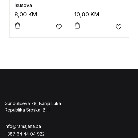
Isusova
8,00
KM
10,00
KM
8
Add to wishlist
Add to 
Gundulićeva 78, Banja Luka
Republika Srpska, BiH
info@ramajana.ba
+387 64 44 04 922