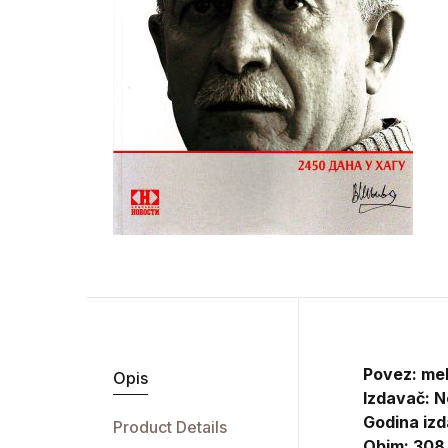
Povez: me
Opis
Izdavač:
N
Godina izd
Product Details
Obim: 308