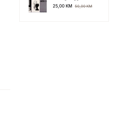
Industriekultur: Peter
25,00
KM
50,00
KM
Behrens und die AEG
1907-1914.