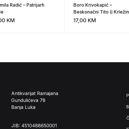
ila Radić – Patrijarh
Boro Krivokapić –
le
Beskonačni Tito (i Krleži
“masne laži”)
,00
KM
17,00
KM
st
Add to wishlist
Antikvarijat Ramajana
P
Gundulićeva 78
Banja Luka
B
Č
JIB: 4510488650001