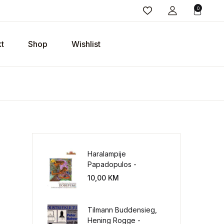
0
t
Shop
Wishlist
Haralampije
Papadopulos -
Poverenje: sloboda od
10,00
KM
potrebe za
kontrolisanjem sveta
Tilmann Buddensieg,
Hening Rogge -