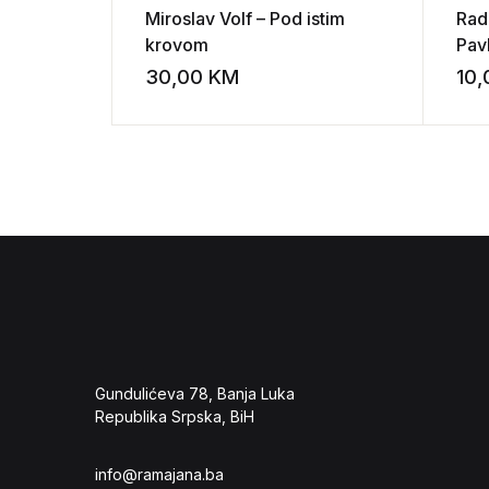
Miroslav Volf – Pod istim
Radm
krovom
Pav
30,00
KM
10
Add to wishli
Gundulićeva 78, Banja Luka
Republika Srpska, BiH
info@ramajana.ba