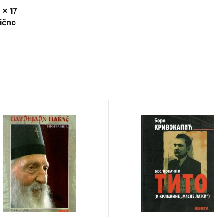
 x 17
lično