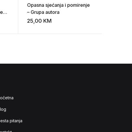
Opasna sjećanja i pomirenje
Dara Jane
ne
– Grupa autora
tada bi z
25,00
KM
20,00
K
Add to wishlist
Add to wishlist
očetna
log
esta pitanja