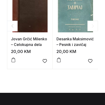
Jovan Grčić Milenko
Desanka Maksimović
W
– Celokupna dela
– Pesnik i zavičaj
t
20,00
KM
20,00
KM
1
Add to wishlist
Add to 