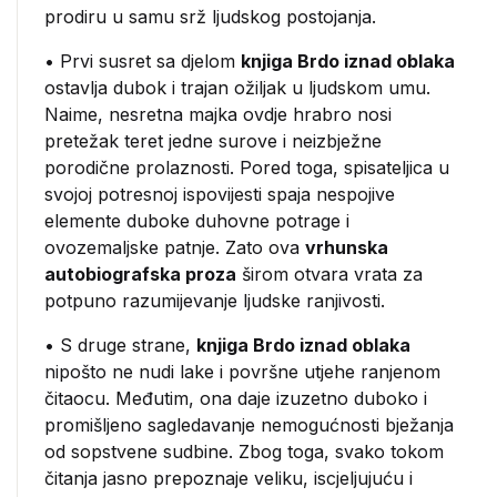
prodiru u samu srž ljudskog postojanja.
• Prvi susret sa djelom
knjiga Brdo iznad oblaka
ostavlja dubok i trajan ožiljak u ljudskom umu.
Naime, nesretna majka ovdje hrabro nosi
pretežak teret jedne surove i neizbježne
porodične prolaznosti. Pored toga, spisateljica u
svojoj potresnoj ispovijesti spaja nespojive
elemente duboke duhovne potrage i
ovozemaljske patnje. Zato ova
vrhunska
autobiografska proza
širom otvara vrata za
potpuno razumijevanje ljudske ranjivosti.
• S druge strane,
knjiga Brdo iznad oblaka
nipošto ne nudi lake i površne utjehe ranjenom
čitaocu. Međutim, ona daje izuzetno duboko i
promišljeno sagledavanje nemogućnosti bježanja
od sopstvene sudbine. Zbog toga, svako tokom
čitanja jasno prepoznaje veliku, iscjeljujuću i