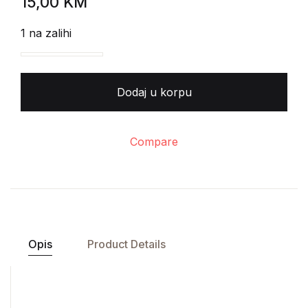
15,00
KM
1 na zalihi
Vesna Krmpotić - Brdo iznad oblaka količina
Dodaj u korpu
Compare
Opis
Product Details