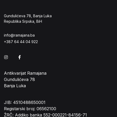
Gundulićeva 78, Banja Luka
Republika Srpska, BiH
info@ramajana.ba
+387 64 44 04 922
Instagram
Facebook
Antikvarijat Ramajana
Gundulićeva 78
Banja Luka
JIB: 4510488650001
Registarski broj: 06562100
ŽRČ: Addiko banka 552-000221-84156-71