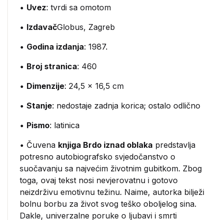
•
Uvez
: tvrdi sa omotom
•
Izdavač
Globus, Zagreb
•
Godina izdanja
: 1987.
•
Broj stranica
: 460
•
Dimenzije
: 24,5 x 16,5 cm
•
Stanje
: nedostaje zadnja korica; ostalo odlično
•
Pismo
: latinica
• Čuvena
knjiga Brdo iznad oblaka
predstavlja
potresno autobiografsko svjedočanstvo o
suočavanju sa najvećim životnim gubitkom. Zbog
toga, ovaj tekst nosi nevjerovatnu i gotovo
neizdrživu emotivnu težinu. Naime, autorka bilježi
bolnu borbu za život svog teško oboljelog sina.
Dakle, univerzalne poruke o ljubavi i smrti