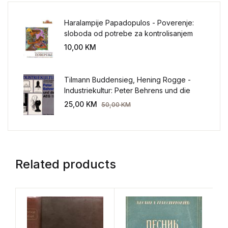
Haralampije Papadopulos - Poverenje:
sloboda od potrebe za kontrolisanjem
sveta
10,00
KM
Tilmann Buddensieg, Hening Rogge -
Industriekultur: Peter Behrens und die
AEG 1907-1914.
25,00
KM
50,00
KM
Related products