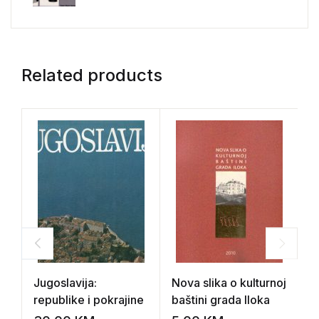
Related products
Jugoslavija:
Nova slika o kulturnoj
M
republike i pokrajine
baštini grada Iloka
T
r