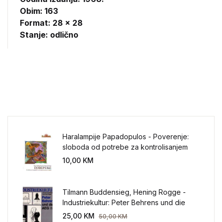
Obim: 163
Format: 28 x 28
Stanje: odlično
Haralampije Papadopulos - Poverenje:
sloboda od potrebe za kontrolisanjem
sveta
10,00
KM
Tilmann Buddensieg, Hening Rogge -
Industriekultur: Peter Behrens und die
AEG 1907-1914.
25,00
KM
50,00
KM