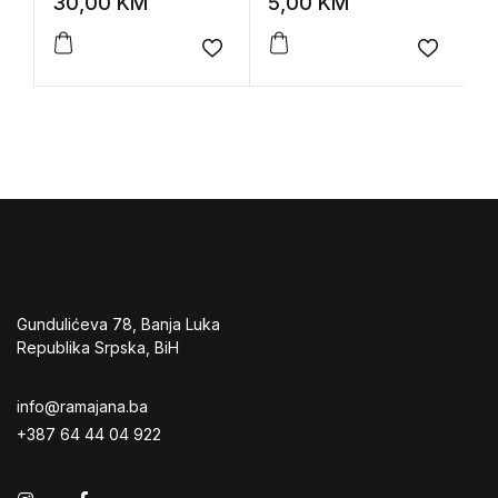
30,00
KM
5,00
KM
1
n
o
Add to wishlist
Add to 
Gundulićeva 78, Banja Luka
Republika Srpska, BiH
info@ramajana.ba
+387 64 44 04 922