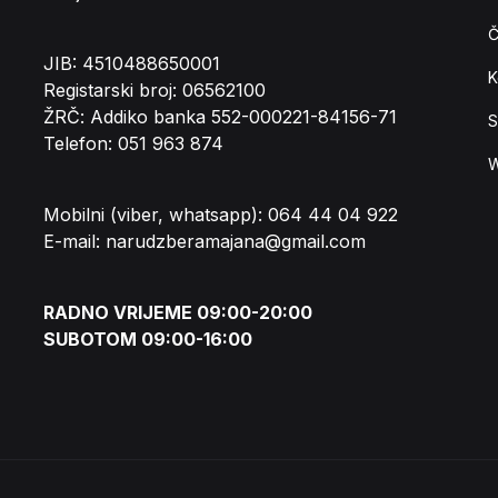
Č
JIB: 4510488650001
K
Registarski broj: 06562100
ŽRČ: Addiko banka 552-000221-84156-71
S
Telefon: 051 963 874
W
Mobilni (viber, whatsapp): 064 44 04 922
E-mail: narudzberamajana@gmail.com
RADNO VRIJEME 09:00-20:00
SUBOTOM 09:00-16:00