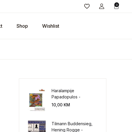
0
t
Shop
Wishlist
Haralampije
Papadopulos -
Poverenje: sloboda od
10,00
KM
potrebe za
kontrolisanjem sveta
Tilmann Buddensieg,
Hening Rogge -