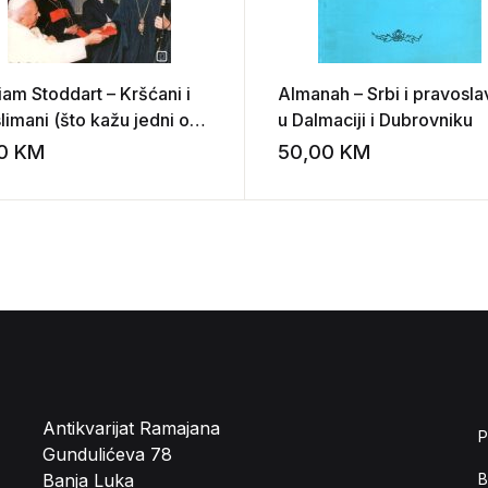
iam Stoddart – Kršćani i
Almanah – Srbi i pravosla
limani (što kažu jedni o
u Dalmaciji i Dubrovniku
gima?)
00
KM
50,00
KM
st
Add to wishlist
Antikvarijat Ramajana
P
Gundulićeva 78
Banja Luka
B