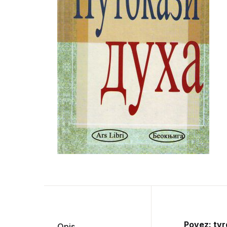
Povez: tvr
Opis