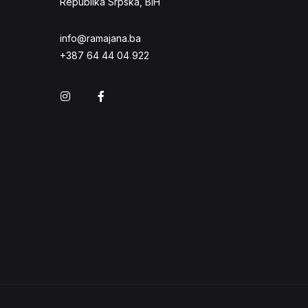
Republika Srpska, BiH
info@ramajana.ba
+387 64 44 04 922
Instagram
Facebook