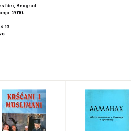
rs libri, Beograd
anja: 2010.
 x 13
vo