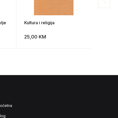
vlje
Kultura i religija
Concilium
25,00
KM
5,00
K
Add to wishlist
Add to wishlist
očetna
log