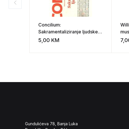
Concilium:
Will
Sakramentaliziranje ljudske
mus
povijesti
dru
5,00
KM
7,
Add to wishli
Gundulićeva 78, Banja Luka