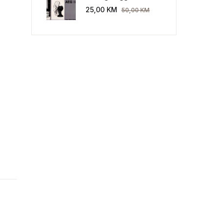
Industriekultur: Peter
25,00
KM
50,00
KM
Behrens und die AEG
1907-1914.