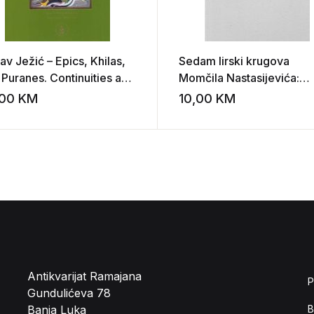
av Ježić – Epics, Khilas,
Sedam lirski krugova
 Puranes. Continuities and
Momčila Nastasijevića:
tures
zbornik radova
,00
KM
10,00
KM
st
Add to wishlist
Antikvarijat Ramajana
P
Gundulićeva 78
Banja Luka
B