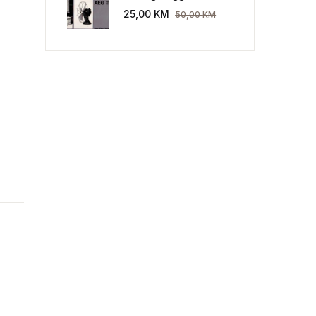
Industriekultur: Peter
25,00
KM
50,00
KM
Behrens und die AEG
1907-1914.