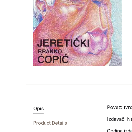
Povez: tvr
Opis
Izdavač:
Na
Product Details
Godina izda