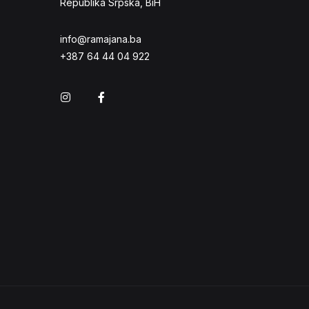
Republika Srpska, BiH
info@ramajana.ba
+387 64 44 04 922
Instagram
Facebook