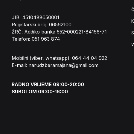
Č
JIB: 4510488650001
K
Registarski broj: 06562100
ŽRČ: Addiko banka 552-000221-84156-71
S
Telefon: 051 963 874
W
Mobilni (viber, whatsapp): 064 44 04 922
E-mail: narudzberamajana@gmail.com
RADNO VRIJEME 09:00-20:00
SUBOTOM 09:00-16:00