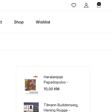
0
t
Shop
Wishlist
Haralampije
Papadopulos -
Poverenje: sloboda od
10,00
KM
potrebe za
kontrolisanjem sveta
Tilmann Buddensieg,
Hening Rogge -