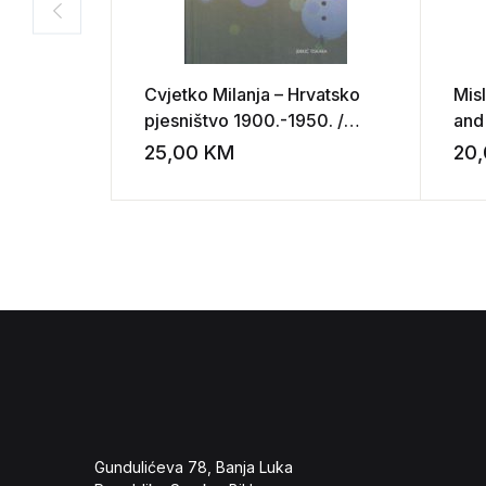
Cvjetko Milanja – Hrvatsko
Misl
pjesništvo 1900.-1950. /
and
Novosimbolizam, dijalektno
Rup
25,00
KM
20
Add to wishli
pjesništvo
Gundulićeva 78, Banja Luka