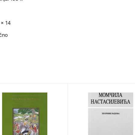
 x 14
ično